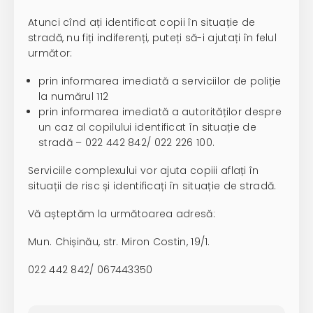
Atunci cînd ați identificat copii în situație de
stradă, nu fiți indiferenți, puteți să-i ajutați în felul
următor:
prin informarea imediată a serviciilor de poliție
la numărul 112
prin informarea imediată a autorităților despre
un caz al copilului identificat în situație de
stradă – 022 442 842/ 022 226 100.
Serviciile complexului vor ajuta copiii aflați în
situații de risc și identificați în situație de stradă.
Vă așteptăm la următoarea adresă:
Mun. Chișinău, str. Miron Costin, 19/1.
022 442 842/ 067443350