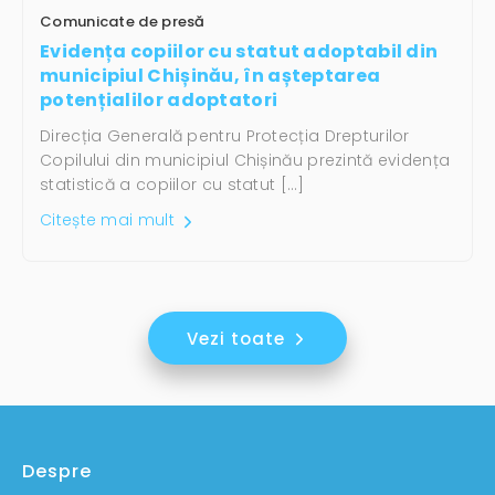
Comunicate de presă
Evidența copiilor cu statut adoptabil din
municipiul Chișinău, în așteptarea
potențialilor adoptatori
Direcția Generală pentru Protecția Drepturilor
Copilului din municipiul Chișinău prezintă evidența
statistică a copiilor cu statut […]
Citește mai mult
Vezi toate
Despre