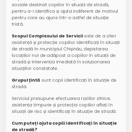
sociale destinat copiilor în situații de stradă,
pentru a-i identifica și ajuta indiferent de motivul
pentru care au ajuns într-o astfel de situație
tristă.
Scopul Complexului de Servicii
este de a oferi
asistență și protecție copiilor identificați în situații
de stradă în municipiul Chișinău, depistarea
locațiilor noi de adăpost a copiilor în situații de
stradă și intervenția imediată în soluționarea
situațiilor constatate.
Grupul țintă
sunt copii identificați în situație de
stradă.
Serviciul presupune efectuarea raziilor zilnice,
asistența timpurie și protecția copiilor aflați în
situații de risc și identificați în situație de stradă.
Cum puteți ajuta copiii identificați în situație
de stradă?