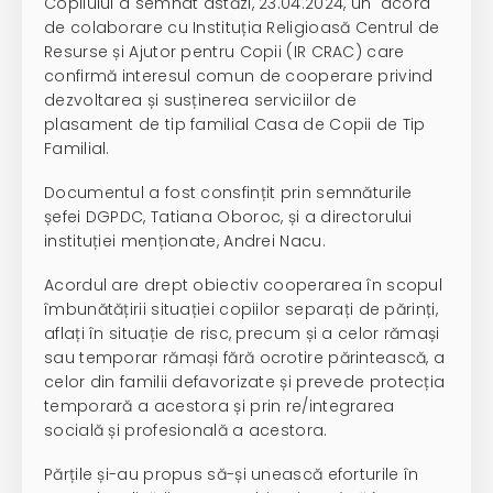
Copilului a semnat astăzi, 23.04.2024, un acord
de colaborare cu Instituția Religioasă Centrul de
Resurse și Ajutor pentru Copii (IR CRAC) care
confirmă interesul comun de cooperare privind
dezvoltarea și susținerea serviciilor de
plasament de tip familial Casa de Copii de Tip
Familial.
Documentul a fost consfințit prin semnăturile
șefei DGPDC, Tatiana Oboroc, și a directorului
instituției menționate, Andrei Nacu.
Acordul are drept obiectiv cooperarea în scopul
îmbunătățirii situației copiilor separați de părinți,
aflați în situație de risc, precum și a celor rămași
sau temporar rămași fără ocrotire părintească, a
celor din familii defavorizate și prevede protecția
temporară a acestora și prin re/integrarea
socială și profesională a acestora.
Părțile și-au propus să-și unească eforturile în