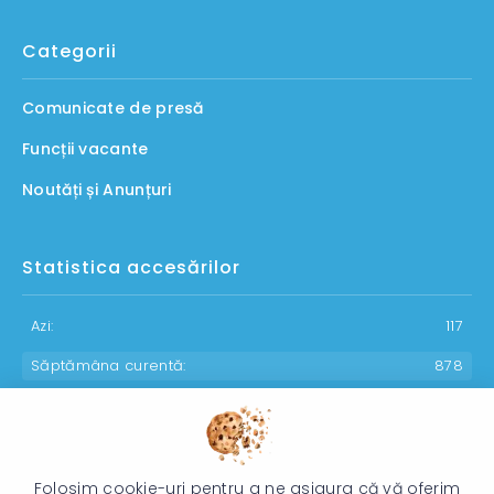
Categorii
Comunicate de presă
Funcții vacante
Noutăți și Anunțuri
Statistica accesărilor
Azi:
117
Săptămâna curentă:
878
Luna curentă:
1085
Anul curent:
30136
Folosim cookie-uri pentru a ne asigura că vă oferim