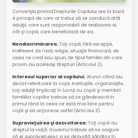
Convenţia privind Drepturile Copilului are la bază
4 principii de care ar trebui să se conducă atât
adulţii, care sunt responsabili de realizarea ei,
cât şi copiii, care beneficiază de ea.
Nondiscriminarea.
Toţi copiii, fără excepţie,
indiferent de rasă, religie, situaţie financiară, de
ceea ce cred sau spun, de tipul familiei din care
provin, au aceleaşi drepturi (Articolul 2).
Interesul superior al copilului.
Atunci când iau
decizii referitoare la copii, instituţiile, organizaţiile,
toţi adulţii implicaţi în lucrul cu copiii şi membrii
familiilor copiilor trebuie să se gândească în
primul rând la ceea ce este mai bine pentru
copii şi să acţioneze astfel (Articolul 3).
Supravieţuirea şi dezvoltarea:
Toţi copiii au
dreptul la viaţă. Guvernul trebuie să se asigure
că ei supravieţuiesc şi se dezvoltă sănătos în