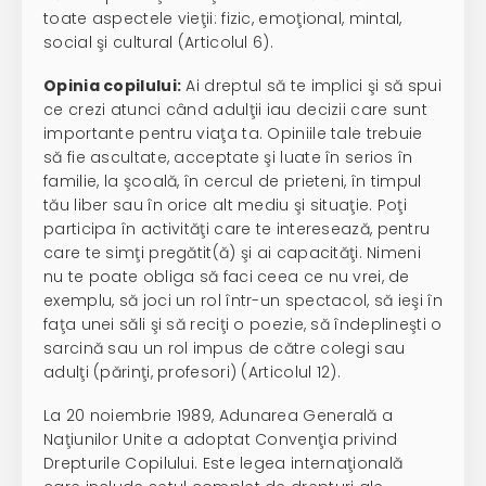
toate aspectele vieţii: fizic, emoţional, mintal,
social şi cultural (Articolul 6).
Opinia copilului:
Ai dreptul să te implici şi să spui
ce crezi atunci când adulţii iau decizii care sunt
importante pentru viaţa ta. Opiniile tale trebuie
să fie ascultate, acceptate şi luate în serios în
familie, la şcoală, în cercul de prieteni, în timpul
tău liber sau în orice alt mediu şi situaţie. Poţi
participa în activităţi care te interesează, pentru
care te simţi pregătit(ă) şi ai capacităţi. Nimeni
nu te poate obliga să faci ceea ce nu vrei, de
exemplu, să joci un rol într-un spectacol, să ieşi în
faţa unei săli şi să reciţi o poezie, să îndeplineşti o
sarcină sau un rol impus de către colegi sau
adulţi (părinţi, profesori) (Articolul 12).
La 20 noiembrie 1989, Adunarea Generală a
Naţiunilor Unite a adoptat Convenţia privind
Drepturile Copilului. Este legea internaţională