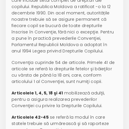
care include setul complet de drepturi ale
copilului. Republica Moldova a ratificat -o la 12
decembrie 1990. Din acel moment, autoritățile
noastre trebuie să se asigure permanent că
fiecare copil se bucură de toate drepturile
înscrise în Convenţie, fără nici o excepţie. Pentru
a pune în practică prevederile Convenţiei,
Parlamentul Republicii Moldova a adoptat în
anul 1994 Legea privind Drepturile Copilului.
Convenţia cuprinde 54 de articole. Primele 41 de
articole se referă la drepturile fetelor şi băieţilor
cu vârsta de până la 18 ani, care, conform
articolului 1 al Convenţiei, sunt numiţi copii.
Articolele 1, 4, 5, 18 şi 41
mobilizează adulţii,
pentru a asigura realizarea prevederilor
Convenţiei cu privire la Drepturile Copilului.
Articolele 42-45
se referă la modul în care
statele trebuie să urmărească şi să raporteze