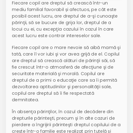
Fiecare copil are dreptul să crească într-un
mediu familial favorabil și afectuos, pe cât este
posibil acest lucru, are dreptul de a-şi cunoaşte
părinţii, să se bucure de grija lor, dreptul de a
locui cu ei, cu excepţia cazului în cazul în care
acest lucru este contrar intereselor sale.
Fiecare copil are o mare nevoie să aibă mamă şi
tată, care îl vor iubi şi vor avea grijă de el. Copilul
are dreptul să crească alături de părinţii săi, să
fie crescut într-o atmosferă de afecţiune şi de
securitate materială şi morală. Copilul are
dreptul de a primi o educaţie care sa îi permită
dezvoltarea aptitudinilor şi personalităţii sale,
copilul are dreptul să îi fie respectată
demnitatea.
În absenţa părinţilor, în cazul de decădere din
drepturile părinteşti, precum şi în alte cazuri de
pierdere a îngrijirii părinteşti dreptul copilului de a
creşte într-o familie este realizat prin tutelă şi