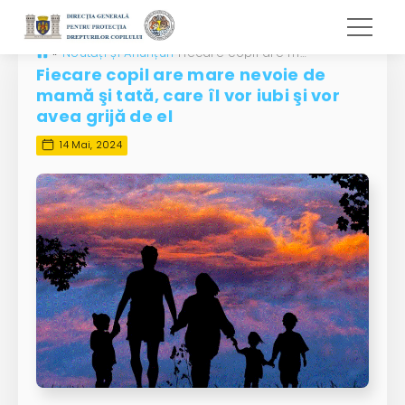
»
Noutăți și Anunțuri
Fiecare copil are mare nevoie de mamă şi tată, care îl vor iubi şi vor avea grijă de el
Fiecare copil are mare nevoie de
mamă şi tată, care îl vor iubi şi vor
avea grijă de el
14 Mai, 2024