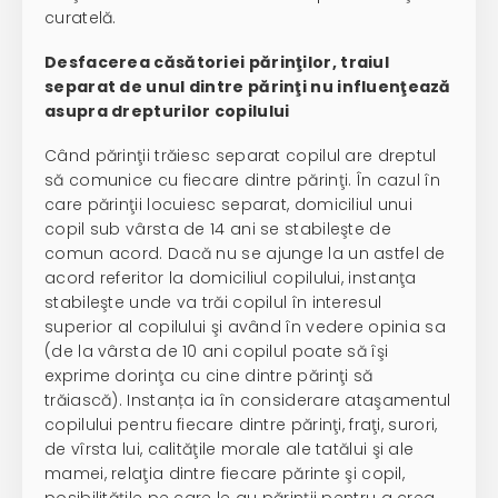
curatelă.
Desfacerea căsătoriei părinţilor, traiul
separat de unul dintre părinţi nu influenţează
asupra drepturilor copilului
Când părinţii trăiesc separat copilul are dreptul
să comunice cu fiecare dintre părinţi. În cazul în
care părinţii locuiesc separat, domiciliul unui
copil sub vârsta de 14 ani se stabileşte de
comun acord. Dacă nu se ajunge la un astfel de
acord referitor la domiciliul copilului, instanţa
stabileşte unde va trăi copilul în interesul
superior al copilului şi având în vedere opinia sa
(de la vârsta de 10 ani copilul poate să îşi
exprime dorinţa cu cine dintre părinţi să
trăiască). Instanța ia în considerare ataşamentul
copilului pentru fiecare dintre părinţi, fraţi, surori,
de vîrsta lui, calităţile morale ale tatălui şi ale
mamei, relaţia dintre fiecare părinte şi copil,