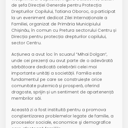
de șefa Direcției Generale pentru Protecția
Drepturilor Copilului, Tatiana Oboroc, a participat
la un eveniment dedicat Zilei Internaționale a
Familiei, organizat de Primăria Municipiului
Chișinău, în comun cu Pretura sectorului Centru și
Direcția pentru protecția drepturilor copilului,
sector Centru.
Acțiunea a avut loc în scuarul ”Mihai Dolgan”,
unde cei prezenți au avut parte de o adevărată
sărbătoare dedicată celebrării celei mai
importante unități a societății. Familia este
fundamentul pe care se construiește orice
comunitate puternică și prosperă, oferind
dragoste, sprijin și un sentiment de apartenență
membrilor săi.
Această zi a fost instituită pentru a promova
conştientizarea problemelor legate de familie, a
proceselor sociale, economice şi demografice