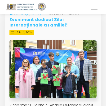
»
Noutăți și Anunțuri
Eveniment dedicat Zilei Internaționale a Familiei!
Eveniment dedicat Zilei
Internaționale a Familiei!
16 Mai, 2024
Viceprimarul Capitalei, Angela Cutasevici, alături