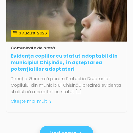
3 August, 2026
Comunicate de presă
Evidența copiilor cu statut adoptabil din
municipiul Chișinău, în așteptarea
potențialilor adoptatori
Direcția Generală pentru Protecția Drepturilor
Copilului din municipiul Chișinău prezintă evidența
statistică a copiilor cu statut […]
Citește mai mult