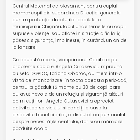
Centrul Maternal de plasament pentru cuplul
mama-copil din subordinea Direcției generale
pentru protecția drepturilor copilului a
municipiului Chișinău, locul unde femeile cu copii
supuse violenței sau aflate în situație dificilă, își
găsesc siguranța, împlinește, în curând, un an de
la lansare!
Cu această ocazie, viceprimarul Capitalei pe
probleme sociale, Angela Cutasevici, împreună
cu șefa DGPDC, Tatiana Oboroc, au mers într-o
vizită de monitorizare. În toată această perioadă,
centrul a găzduit 15 mame cu 30 de copii care
au avut nevoie de un refugiu și siguranță alături
de micuții lor. Angela Cutasevici a apreciat
activitatea serviciului și condiţiile puse la
dispoziție beneficiarilor, a discutat cu personalul
despre necesitățile centrului, dar și cu mămicile
găzduite acolo.