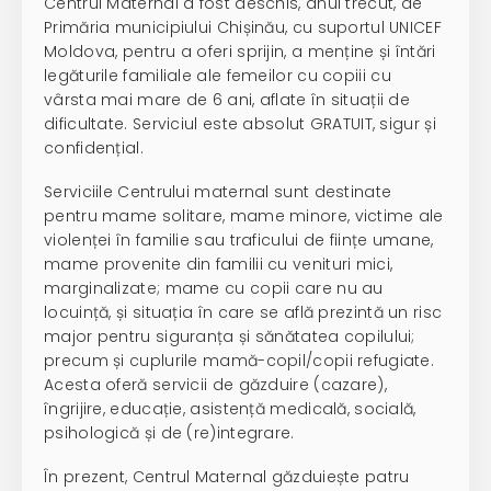
Centrul Maternal a fost deschis, anul trecut, de
Primăria municipiului Chișinău, cu suportul UNICEF
Moldova, pentru a oferi sprijin, a menține și întări
legăturile familiale ale femeilor cu copiii cu
vârsta mai mare de 6 ani, aflate în situații de
dificultate. Serviciul este absolut GRATUIT, sigur și
confidențial.
Serviciile Centrului maternal sunt destinate
pentru mame solitare, mame minore, victime ale
violenței în familie sau traficului de ființe umane,
mame provenite din familii cu venituri mici,
marginalizate; mame cu copii care nu au
locuință, și situația în care se află prezintă un risc
major pentru siguranța și sănătatea copilului;
precum și cuplurile mamă-copil/copii refugiate.
Acesta oferă servicii de găzduire (cazare),
îngrijire, educație, asistență medicală, socială,
psihologică și de (re)integrare.
În prezent, Centrul Maternal găzduiește patru