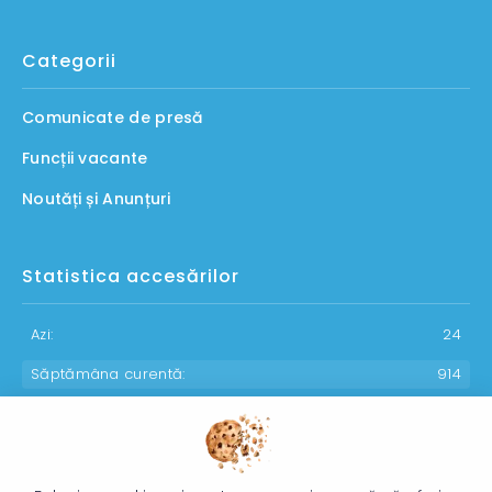
Categorii
Comunicate de presă
Funcții vacante
Noutăți și Anunțuri
Statistica accesărilor
Azi:
24
Săptămâna curentă:
914
Luna curentă:
1121
Anul curent:
30172