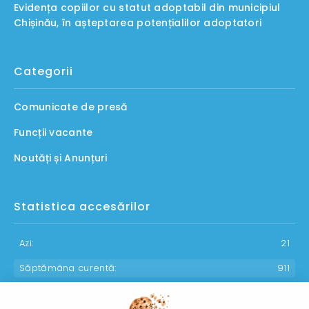
Evidența copiilor cu statut adoptabil din municipiul
Chișinău, în așteptarea potențialilor adoptatori
Categorii
Comunicate de presă
Funcții vacante
Noutăți și Anunțuri
Statistica accesărilor
Azi:
21
Săptămâna curentă:
911
Luna curentă:
1118