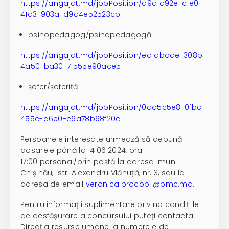
https://angajat.md/jobPosition/a9a1d92e-c1e0-
41d3-903a-d9d4e52523cb
psihopedagog/psihopedagogă
https://angajat.md/jobPosition/ea1abdae-308b-
4a50-ba30-71555e90ace5
șofer/șoferiță
https://angajat.md/jobPosition/0aa5c5e8-0fbc-
455c-a6e0-e6a78b98f20c
Persoanele interesate urmează să depună
dosarele până la 14.06.2024, ora
17:00 personal/prin poștă la adresa: mun.
Chișinău, str. Alexandru Vlăhuță, nr. 3, sau la
adresa de email
veronica.procopii@pmc.md
.
Pentru informații suplimentare privind condițiile
de desfășurare a concursului puteți contacta
Direcția resurse umane la numerele de