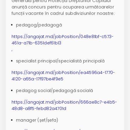
Generală pentru Protecția Drepturilor Copilului
anunță concurs pentru ocuparea următoarelor
funcții vacante în cadrul subdiviziunilor noastre:
pedagog/pedagogă
https://angajat.md/jobPosition/048e81bf-c573-
461a-a71b-6351def61b13
,
specialist principal/specialistă principală
https://angajat.md/jobPosition/ea4596a4-1770-
4120-a65a-17f97be4f9e5
pedagog social/pedagogă socială
https://angajat.md/jobPosition/666ae8c7-e4b5-
48d8-a8f5-febd82a4701d
manager (șef/șefa)