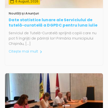
6 August, 2026
Noutăți și Anunțuri
Date statistice lunare ale Serviciului de
tutelă-curatelă a DGPDC pentru luna iulie
Serviciul de Tutelă-Curatelă sprijină copiii care nu
pot fi îngrijiți de părinții lor! Primăria municipiului
Chișinău, […]
Citește mai mult