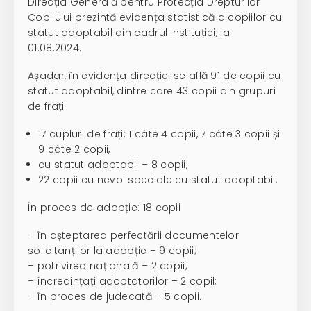
Direcția Generală pentru Protecția Drepturilor
Copilului prezintă evidența statistică a copiilor cu
statut adoptabil din cadrul instituției, la
01.08.2024.
Așadar, în evidența direcției se află 91 de copii cu
statut adoptabil, dintre care 43 copii din grupuri
de frați:
17 cupluri de frați: 1 câte 4 copii, 7 câte 3 copii și
9 câte 2 copii,
cu statut adoptabil – 8 copii,
22 copii cu nevoi speciale cu statut adoptabil.
În proces de adopție: 18 copii
– în așteptarea perfectării documentelor
solicitanților la adopție – 9 copii;
– potrivirea națională – 2 copii;
– încredințați adoptatorilor – 2 copil;
– în proces de judecată – 5 copii.