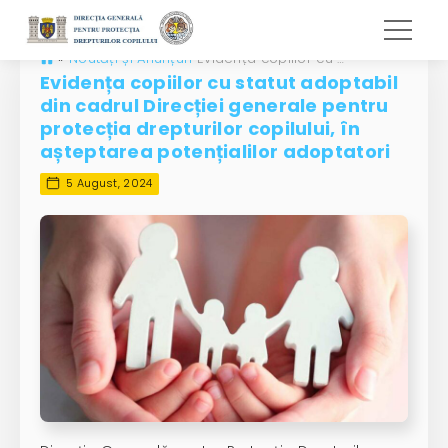
»
Noutăți și Anunțuri
Evidența copiilor cu statut adoptabil din cadrul Direcției generale pentru protecția drepturilor copilului, în așteptarea potențialilor adoptatori
Evidența copiilor cu statut adoptabil
din cadrul Direcției generale pentru
protecția drepturilor copilului, în
așteptarea potențialilor adoptatori
5 August, 2024