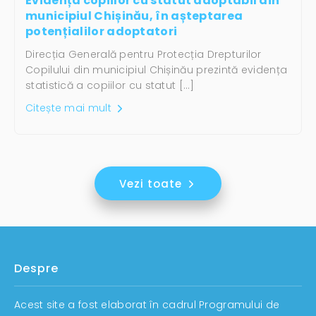
Evidența copiilor cu statut adoptabil din
municipiul Chișinău, în așteptarea
potențialilor adoptatori
Direcția Generală pentru Protecția Drepturilor
Copilului din municipiul Chișinău prezintă evidența
statistică a copiilor cu statut […]
Citește mai mult
Vezi toate
Despre
Acest site a fost elaborat în cadrul Programului de