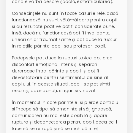
când e vorba despre școală, exmatricularea).
Consecințele nu sunt în toate cazurile rele, dacă
funcționează, nu sunt vătămătoare pentru copil
și au rezultate pozitive pot fi considerate bune,
însă, dacă nu funcționează pot fi invalidante,
uneori chiar traumatizante și pot duce la rupturi
în relațiile părinte-copil sau profesor-copil.
Pedepsele pot duce la rupturi toxice, pot crea
disconfort emoțional intens și separări
dureroase între părinte și copil și pot fi
devastatoare pentru sentimentul de sine al
copilului. În aceste situații, copiii se pot simți
respinși, abandonați, singuri și vinovați.
În momentul în care părintele își pierde controlul
și începe să țipe, să amenințe și să jignească,
comunicarea nu mai este posibilă și apare
ruptura și deconectarea pentru copil, ceea ce-l
face să se retragă și să se închidă în el,