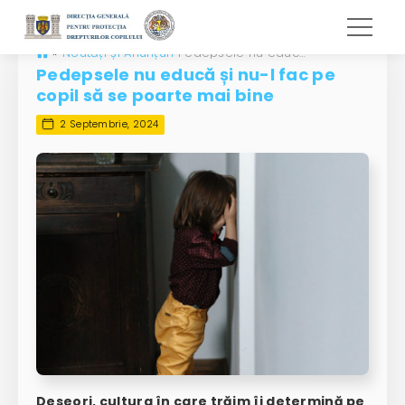
»
Noutăți și Anunțuri
Pedepsele nu educă și nu-l fac pe copil să se poarte mai bine
Pedepsele nu educă și nu-l fac pe
copil să se poarte mai bine
2 Septembrie, 2024
Deseori, cultura în care trăim îi determină pe