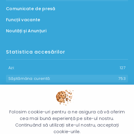
Comunicate de presă
Funcții vacante
Noutăți și Anunțuri
Statistica accesărilor
Azi:
127
Săptămâna curentă:
753
Luna curentă:
960
Anul curent:
30011
Folosim cookie-uri pentru a ne asigura că vă oferim
cea mai bună experiență pe site-ul nostru.
Continuând să utilizați site-ul nostru, acceptați
© 2026 Direcția Generală pentru Protecția Drepturilor Copilului -
cookie-urile.
Toate drepturile rezervate.