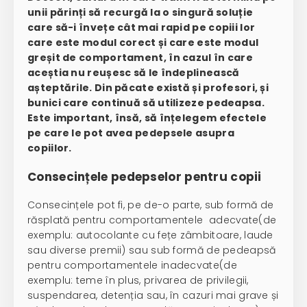
unii părinți să recurgă la o singură soluție
care să-i învețe cât mai rapid pe copiii lor
care este modul corect și care este modul
greșit de comportament, în cazul în care
aceștia nu reușesc să le îndeplinească
așteptările. Din păcate există și profesori, și
bunici care continuă să utilizeze pedeapsa.
Este important, însă, să înțelegem efectele
pe care le pot avea pedepsele asupra
copiilor.
Consecințele pedepselor pentru copii
Consecințele pot fi, pe de-o parte, sub formă de
răsplată pentru comportamentele adecvate(de
exemplu: autocolante cu fețe zâmbitoare, laude
sau diverse premii) sau sub formă de pedeapsă
pentru comportamentele inadecvate(de
exemplu: teme în plus, privarea de privilegii,
suspendarea, detenția sau, în cazuri mai grave și