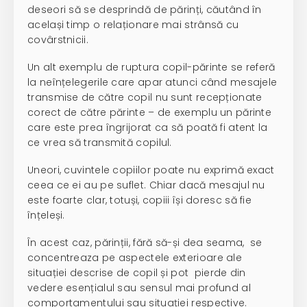
deseori să se desprindă de părinți, căutând în
același timp o relaționare mai strânsă cu
covârstnicii.
Un alt exemplu de ruptura copil-părinte se referă
la neînțelegerile care apar atunci când mesajele
transmise de către copil nu sunt recepționate
corect de către părinte – de exemplu un părinte
care este prea îngrijorat ca să poată fi atent la
ce vrea să transmită copilul.
Uneori, cuvintele copiilor poate nu exprimă exact
ceea ce ei au pe suflet. Chiar dacă mesajul nu
este foarte clar, totuși, copiii își doresc să fie
înțeleși.
În acest caz, părinții, fără să-și dea seama, se
concentreaza pe aspectele exterioare ale
situației descrise de copil și pot pierde din
vedere esențialul sau sensul mai profund al
comportamentului sau situației respective.