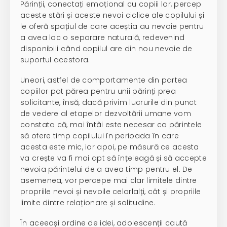
Părinții, conectați emoțional cu copiii lor, percep
aceste stări și aceste nevoi ciclice ale copilului și
le oferă spațiul de care aceștia au nevoie pentru
a avea loc o separare naturală, redevenind
disponibili când copilul are din nou nevoie de
suportul acestora.
Uneori, astfel de comportamente din partea
copiilor pot părea pentru unii părinți prea
solicitante, însă, dacă privim lucrurile din punct
de vedere al etapelor dezvoltării umane vom
constata că, mai întâi este necesar ca părintele
să ofere timp copilului în perioada în care
acesta este mic, iar apoi, pe măsură ce acesta
va crește va fi mai apt să înțeleagă și să accepte
nevoia părintelui de a avea timp pentru el. De
asemenea, vor percepe mai clar limitele dintre
propriile nevoi și nevoile celorlalți, cât și propriile
limite dintre relaționare și solitudine.
În aceeași ordine de idei, adolescenții caută