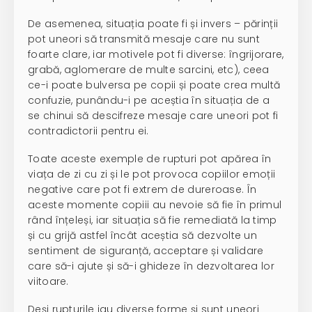
De asemenea, situația poate fi și invers – părinții
pot uneori să transmită mesaje care nu sunt
foarte clare, iar motivele pot fi diverse: îngrijorare,
grabă, aglomerare de multe sarcini, etc), ceea
ce-i poate bulversa pe copii și poate crea multă
confuzie, punându-i pe aceștia în situația de a
se chinui să descifreze mesaje care uneori pot fi
contradictorii pentru ei.
Toate aceste exemple de rupturi pot apărea în
viața de zi cu zi și le pot provoca copiilor emoții
negative care pot fi extrem de dureroase. În
aceste momente copiii au nevoie să fie în primul
rând înțeleși, iar situația să fie remediată la timp
și cu grijă astfel încât aceștia să dezvolte un
sentiment de siguranță, acceptare și validare
care să-i ajute și să-i ghideze în dezvoltarea lor
viitoare.
Deși rupturile iau diverse forme și sunt uneori