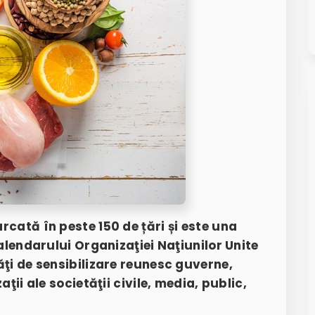
rcată în peste 150 de țări și este una
calendarului Organizaţiei Naţiunilor Unite
ăţi de sensibilizare reunesc guverne,
ţii ale societăţii civile, media, public,