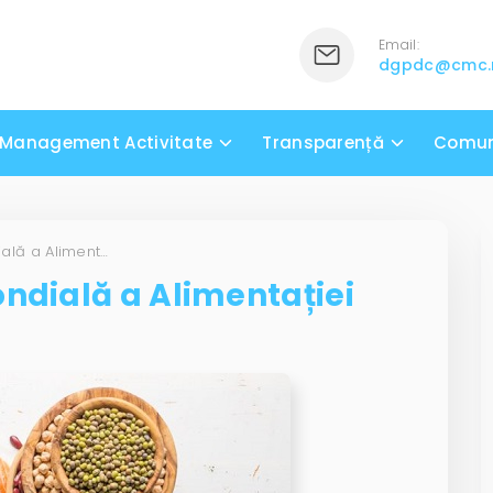
Email:
dgpdc@cmc
Management Activitate
Transparență
Comun
16 octombrie – Ziua Mondială a Alimentației
ondială a Alimentației