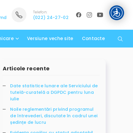
Telefon:
.md
(022) 24-27-02
icare
Versiune veche site
Contacte
Articole recente
Date statistice lunare ale Serviciului de
tutelă-curatelă a DGPDC pentru luna
iulie
Noile reglementări privind programul
de întrevederi, discutate în cadrul unei
ședințe de lucru
Evidența copiilor cu statut adoptabil