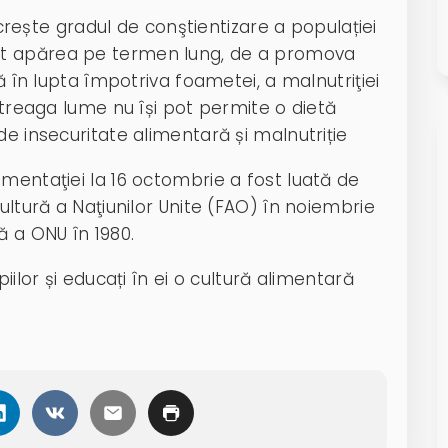
a crește gradul de conştientizare a populației
ot apărea pe termen lung, de a promova
lă în lupta împotriva foametei, a malnutriţiei
întreaga lume nu își pot permite o dietă
de insecuritate alimentară și malnutriție
mentaţiei la 16 octombrie a fost luată de
ultură a Naţiunilor Unite (FAO) în noiembrie
ă a ONU în 1980.
iilor și educați în ei o cultură alimentară