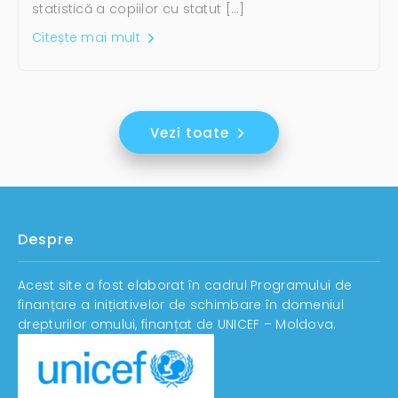
statistică a copiilor cu statut […]
Citește mai mult
Vezi toate
Despre
Acest site a fost elaborat în cadrul Programului de
finanțare a inițiativelor de schimbare în domeniul
drepturilor omului, finanțat de UNICEF – Moldova.