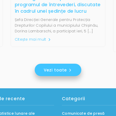
programul de întrevederi, discutate
în cadrul unei ședințe de lucru
Șefa Direcției Generale pentru Protecția
Drepturilor Copilului a municipiului Chișinău,
Dorina Lambarschi, a participat ieri, 5 […]
Citește mai mult
Vezi toate
le recente
Categorii
atistice lunare ale
Comunicate de presă