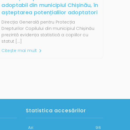
adoptabil din municipiul Chișinău, în
așteptarea potențialilor adoptatori
Direcția Generală pentru Protecția
Drepturilor Copilului din municipiul Chișinău
prezintă evidența statistică a copiilor cu
statut […]
Citește mai mult
Statistica accesărilor
Azi:
98