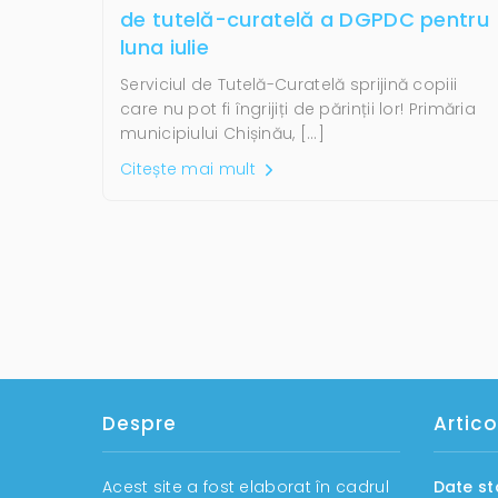
de tutelă-curatelă a DGPDC pentru
luna iulie
Serviciul de Tutelă-Curatelă sprijină copiii
care nu pot fi îngrijiți de părinții lor! Primăria
municipiului Chișinău, […]
Citește mai mult
Despre
Artico
Acest site a fost elaborat în cadrul
Date st