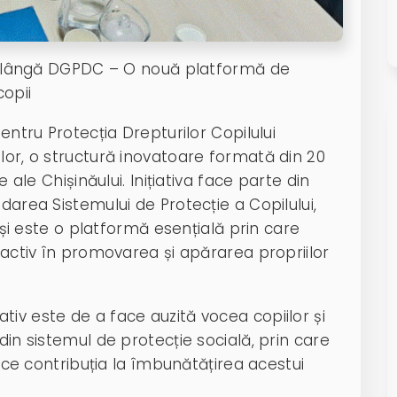
 pe lângă DGPDC – O nouă platformă de
copii
pentru Protecția Drepturilor Copilului
lor, o structură inovatoare formată din 20
e ale Chișinăului. Inițiativa face parte din
darea Sistemului de Protecție a Copilului,
” și este o platformă esențială prin care
a activ în promovarea și apărarea propriilor
ativ este de a face auzită vocea copiilor și
din sistemul de protecție socială, prin care
duce contribuția la îmbunătățirea acestui