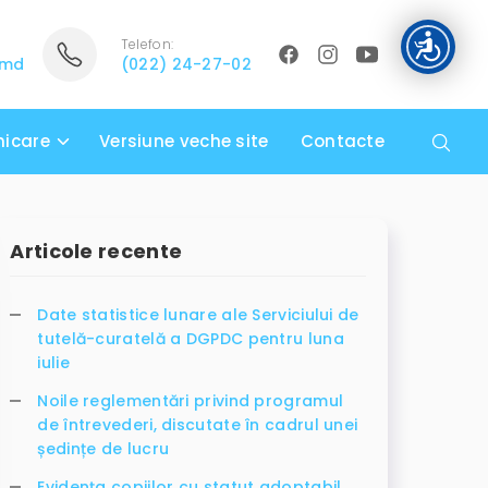
Telefon:
.md
(022) 24-27-02
icare
Versiune veche site
Contacte
Articole recente
Date statistice lunare ale Serviciului de
tutelă-curatelă a DGPDC pentru luna
iulie
Noile reglementări privind programul
de întrevederi, discutate în cadrul unei
ședințe de lucru
Evidența copiilor cu statut adoptabil