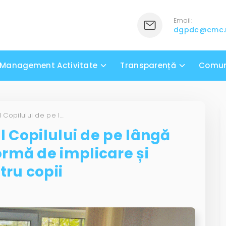
Email:
dgpdc@cmc
Management Activitate
Transparență
Comun
Consiliul Consultativ al Copilului de pe lângă DGPDC – O nouă platformă de implicare și participare activă pentru copii
al Copilului de pe lângă
rmă de implicare și
tru copii