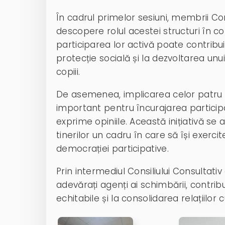
În cadrul primelor sesiuni, membrii Con
descopere rolul acestei structuri în co
participarea lor activă poate contribu
protecție socială și la dezvoltarea unui
copiii.
De asemenea, implicarea celor patru vol
important pentru încurajarea participanț
exprime opiniile. Această inițiativă s
tinerilor un cadru în care să își exercit
democrației participative.
Prin intermediul Consiliului Consultativ
adevărați agenți ai schimbării, contrib
echitabile și la consolidarea relațiilor cu