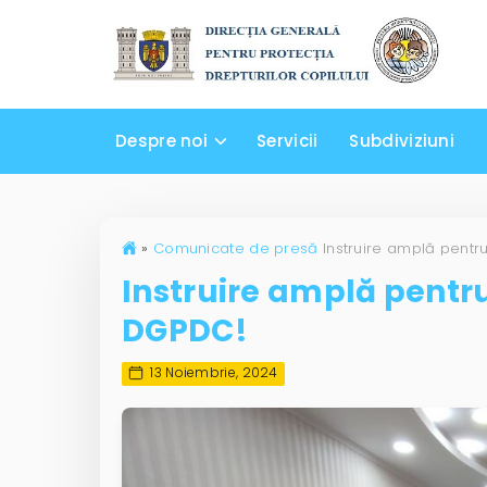
Despre noi
Servicii
Subdiviziuni
»
Comunicate de presă
Instruire amplă pentru
DGPDC!
13 Noiembrie, 2024