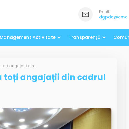
Email:
dgpdc@cmc
Management Activitate
Transparență
Comun
Instruire amplă pentru toți angajații din cadrul DGPDC!
 toți angajații din cadrul