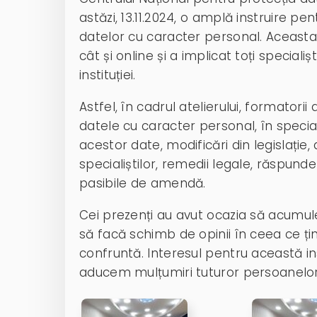
astăzi, 13.11.2024, o amplă instruire pen
datelor cu caracter personal. Aceasta s
cât și online și a implicat toți specialișt
instituției.
Astfel, în cadrul atelierului, formatori
datele cu caracter personal, în special
acestor date, modificări din legislație
specialiștilor, remedii legale, răspunde
pasibile de amendă.
Cei prezenți au avut ocazia să acumuleze
să facă schimb de opinii în ceea ce țin
confruntă. Interesul pentru această ins
aducem mulțumiri tuturor persoanelor