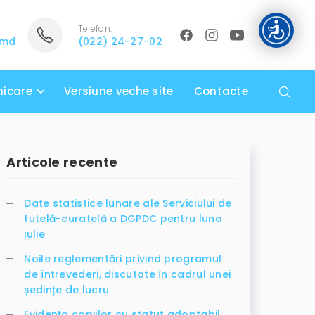
Telefon:
.md
(022) 24-27-02
icare
Versiune veche site
Contacte
Articole recente
Date statistice lunare ale Serviciului de
tutelă-curatelă a DGPDC pentru luna
iulie
Noile reglementări privind programul
de întrevederi, discutate în cadrul unei
ședințe de lucru
Evidența copiilor cu statut adoptabil