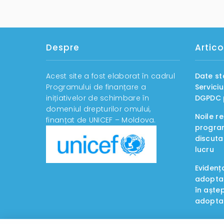
Despre
Artico
Acest site a fost elaborat în cadrul
Date st
Programului de finanțare a
Servici
inițiativelor de schimbare în
DGPDC p
domeniul drepturilor omului,
Noile r
finanțat de UNICEF – Moldova.
program
discuta
lucru
Evidenț
adoptab
în aște
adopta