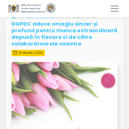
»
Noutăți și Anunțuri
DGPDC aduce omagiu sincer și profund pentru munca extraordinară depusă în fiecare zi de către colaboratoarele noastre
DGPDC aduce omagiu sincer și
profund pentru munca extraordinară
depusă în fiecare zi de către
colaboratoarele noastre
8 Martie, 2025