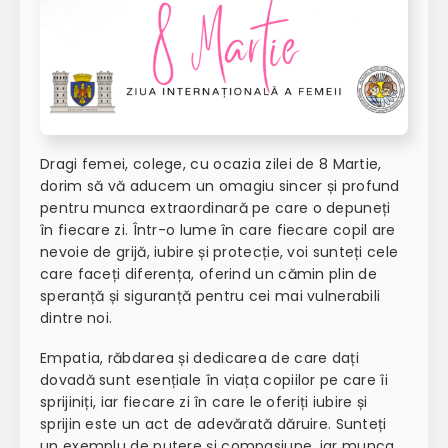
Dragi femei, colege, cu ocazia zilei de 8 Martie,
dorim să vă aducem un omagiu sincer și profund
pentru munca extraordinară pe care o depuneți
în fiecare zi. Într-o lume în care fiecare copil are
nevoie de grijă, iubire și protecție, voi sunteți cele
care faceți diferența, oferind un cămin plin de
speranță și siguranță pentru cei mai vulnerabili
dintre noi.
Empatia, răbdarea și dedicarea de care dați
dovadă sunt esențiale în viața copiilor pe care îi
sprijiniți, iar fiecare zi în care le oferiți iubire și
sprijin este un act de adevărată dăruire. Sunteți
un exemplu de putere și compasiune, iar munca