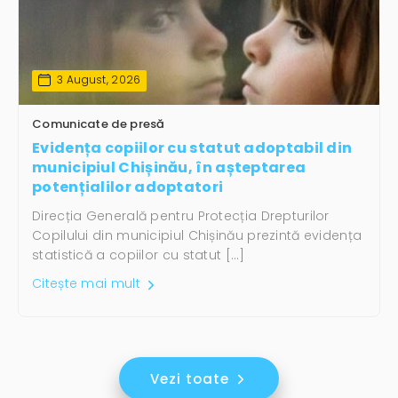
3 August, 2026
Comunicate de presă
Evidența copiilor cu statut adoptabil din
municipiul Chișinău, în așteptarea
potențialilor adoptatori
Direcția Generală pentru Protecția Drepturilor
Copilului din municipiul Chișinău prezintă evidența
statistică a copiilor cu statut […]
Citește mai mult
Vezi toate