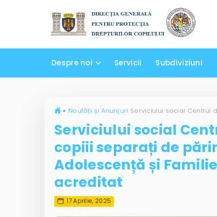
Despre noi
Servicii
Subdiviziuni
»
Noutăți și Anunțuri
Serviciului social Cen
copiii separați de părin
Adolescență și Familie
acreditat
17 Aprilie, 2025