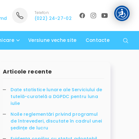
Telefon:
.md
(022) 24-27-02
icare
Versiune veche site
Contacte
Articole recente
Date statistice lunare ale Serviciului de
tutelă-curatelă a DGPDC pentru luna
iulie
Noile reglementări privind programul
de întrevederi, discutate în cadrul unei
ședințe de lucru
Evidența copiilor cu statut adoptabil