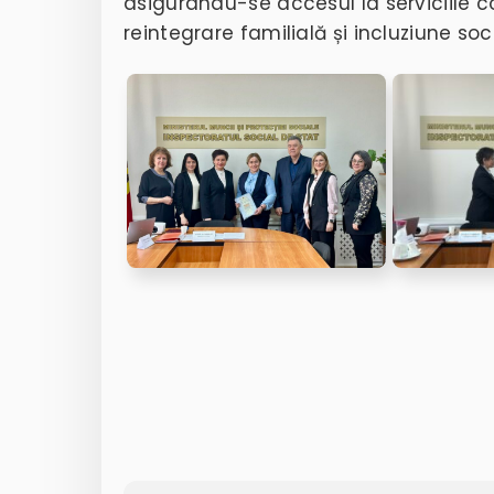
asigurându-se accesul la serviciile c
reintegrare familială și incluziune soci