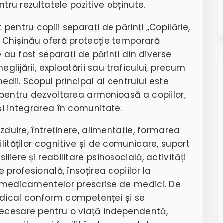
ntru rezultatele pozitive obținute.
pentru copiii separați de părinți „Copilărie,
l Chișinău oferă protecție temporară
e au fost separați de părinți din diverse
neglijării, exploatării sau traficului, precum
medii. Scopul principal al centrului este
n pentru dezvoltarea armonioasă a copiilor,
și integrarea în comunitate.
ăzduire, întreținere, alimentație, formarea
ilităților cognitive și de comunicare, suport
liere și reabilitare psihosocială, activități
e profesională, însoțirea copiilor la
a medicamentelor prescrise de medici. De
dical conform competenței și se
necesare pentru o viață independentă,