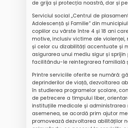
de grija și protecția noastră, dar și pe
Serviciul social „Centrul de plasament 
Adolescență și Familie” din municipiu
copiilor cu vârste între 4 și 18 ani car
motive, inclusiv victime ale violenței, 
și celor cu dizabilități accentuate și 
asigurarea unui mediu sigur și spriji
facilitându-le reintegrarea familială 
Printre serviciile oferite se numără: g
deprinderilor de viață, dezvoltarea ab
în studierea programelor școlare, consi
de petrecere a timpului liber, orientar
instituțiile medicale și administrare
asemenea, se acordă prim ajutor me
promovează dezvoltarea abilităților 