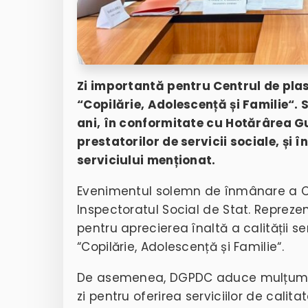
Zi importantă pentru Centrul de plas
“Copilărie, Adolescență și Familie“. 
ani, în conformitate cu Hotărârea Gu
prestatorilor de servicii sociale, și 
serviciului menționat.
Evenimentul solemn de înmânare a Cer
Inspectoratul Social de Stat. Reprez
pentru aprecierea înaltă a calității ser
“Copilărie, Adolescență și Familie“
.
De asemenea, DGPDC aduce mulțumiri t
zi pentru oferirea serviciilor de cali