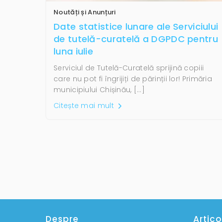
Noutăți și Anunțuri
Date statistice lunare ale Serviciului
de tutelă-curatelă a DGPDC pentru
luna iulie
Serviciul de Tutelă-Curatelă sprijină copiii
care nu pot fi îngrijiți de părinții lor! Primăria
municipiului Chișinău, […]
Citește mai mult
Despre
Artico