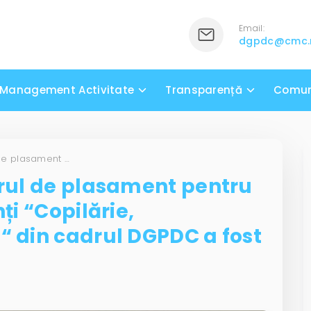
Email:
dgpdc@cmc
Management Activitate
Transparență
Comun
Serviciului social Centrul de plasament pentru copiii separați de părinți “Copilărie, Adolescență și Familie“ din cadrul DGPDC a fost acreditat
trul de plasament pentru
ți “Copilărie,
“ din cadrul DGPDC a fost