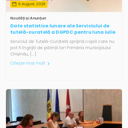
6 August, 2026
Noutăți și Anunțuri
Date statistice lunare ale Serviciului de
tutelă-curatelă a DGPDC pentru luna iulie
Serviciul de Tutelă-Curatelă sprijină copiii care nu
pot fi îngrijiți de părinții lor! Primăria municipiului
Chișinău, […]
Citește mai mult