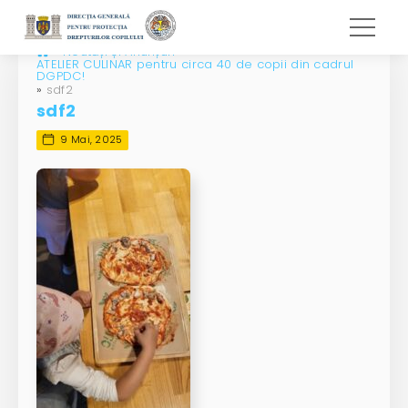
»
Noutăți și Anunțuri
»
ATELIER CULINAR pentru circa 40 de copii din cadrul
DGPDC!
»
sdf2
sdf2
9 Mai, 2025