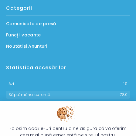
Categorii
Comunicate de presă
Funcții vacante
Noutăți și Anunțuri
Statistica accesărilor
Azi:
19
Săptămâna curentă:
780
Luna curentă:
987
Anul curent:
30038
Folosim cookie-uri pentru a ne asigura că vă oferim
cea mai bună experiență pe site-ul nostru.