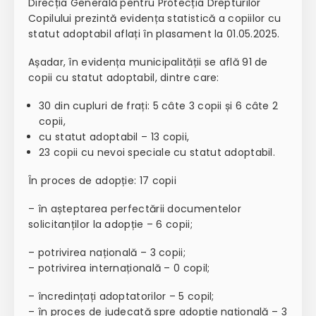
Direcția Generală pentru Protecția Drepturilor
Copilului prezintă evidența statistică a copiilor cu
statut adoptabil aflați în plasament la 01.05.2025.
Așadar, în evidența municipalității se află
91 de
copii cu statut adoptabil, dintre care
:
30 din cupluri de frați: 5 câte 3 copii și 6 câte 2
copii,
cu statut adoptabil – 13 copii,
23 copii cu nevoi speciale cu statut adoptabil.
În proces de adopție: 17 copii
– în așteptarea perfectării documentelor
solicitanților la adopție – 6 copii;
– potrivirea națională – 3 copii;
– potrivirea internațională – 0 copil;
– încredințați
adoptatorilor
– 5 copil;
– în proces de judecată spre adopție națională – 3