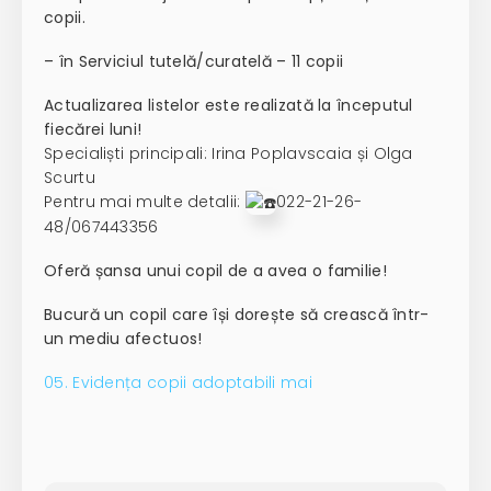
copii.
– în Serviciul tutelă/curatelă – 11 copii
Actualizarea listelor este realizată la începutul
fiecărei luni!
Specialiști principali: Irina Poplavscaia și Olga
Scurtu
Pentru mai multe detalii:
022-21-26-
48/067443356
Oferă șansa unui copil de a avea o familie!
Bucură un copil care își dorește să crească într-
un mediu afectuos!
05. Evidența copii adoptabili mai