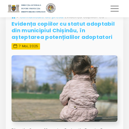
»
Comunicate de presă
Evidența copiilor cu statut adoptabil din municipiul Chișinău, în așteptarea potențialilor adoptatori
Evidența copiilor cu statut adoptabil
din municipiul Chișinău, în
așteptarea potențialilor adoptatori
7 Mai, 2025