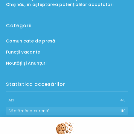
Chișinău, în așteptarea potențialilor adoptatori
Categorii
Comunicate de presă
Funcții vacante
Noutăți și Anunțuri
Statistica accesărilor
Azi:
43
Săptămâna curentă:
110
Luna curentă:
1267
Anul curent:
30318