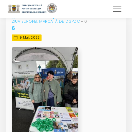
»
Comunicate de presă
»
ZIUA EUROPEI, MARCATĂ DE DGPDC
»
6
6
9 Mai, 2025