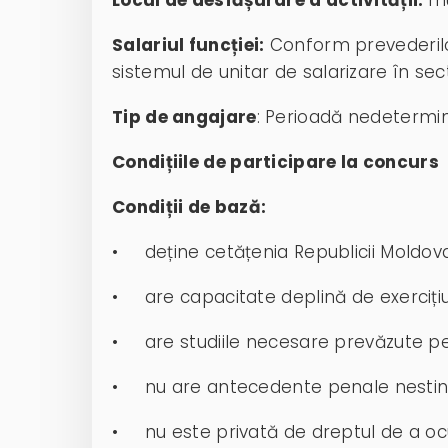
Salariul funcției:
Conform prevederilor
sistemul de unitar de salarizare în sec
Tip de angajare
: Perioadă nedetermi
Condițiile de participare la concurs
Condiții de bază:
• deține cetățenia Republicii Moldova
• are capacitate deplină de exercițiu
• are studiile necesare prevăzute pen
• nu are antecedente penale nestinse 
• nu este privată de dreptul de a ocu