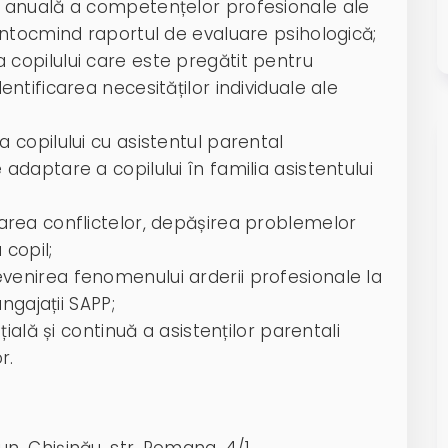
ea anuală a competențelor profesionale ale
 întocmind raportul de evaluare psihologică;
 copilului care este pregătit pentru
entificarea necesităților individuale ale
a copilului cu asistentul parental
adaptare a copilului în familia asistentului
narea conflictelor, depășirea problemelor
copil;
venirea fenomenului arderii profesionale la
angajații SAPP;
ițială și continuă a asistenților parentali
r.
n. Chișinău, str. Romana, 4/1