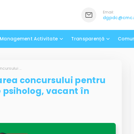
Email:
dgpdc@cmc
Management Activitate
Transparență
Comun
Anunț privind organizarea concursului pentru ocuparea unui post de psiholog, vacant în cadrul DGPDC!
area concursului pentru
 psiholog, vacant în