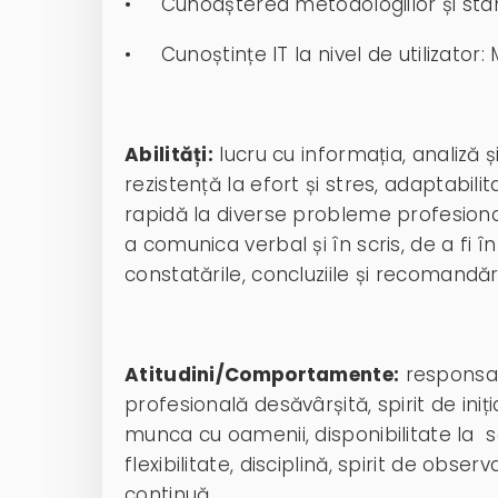
• Cunoașterea metodologiilor și stan
• Cunoștințe IT la nivel de utilizator: 
Abilități:
lucru cu informația, analiză 
rezistență la efort și stres, adaptabili
rapidă la diverse probleme profesiona
a comunica verbal și în scris, de a fi 
constatările, concluziile și recomandări
Atitudini/Comportamente:
responsabi
profesională desăvârșită, spirit de iniți
munca cu oamenii, disponibilitate la s
flexibilitate, disciplină, spirit de obse
continuă.