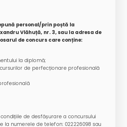
epună personal/prin poștă la
dru Vlăhuță, nr. 3, sau la adresa de
sarul de concurs care conține:
entului la diplomă;
 cursurilor de perfecționare profesională
rofesională
 condițiile de desfășurare a concursului
ne la numerele de telefon: 022226098 sau