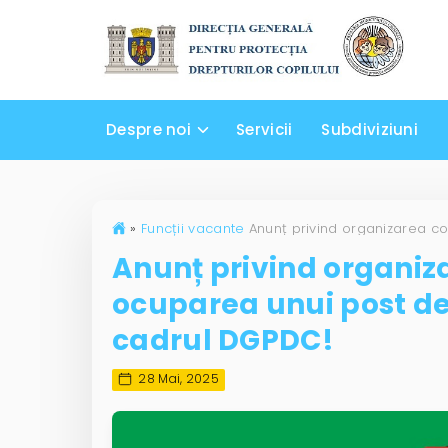
Despre noi
Servicii
Subdiviziuni
»
Funcții vacante
Anunț privind organiz
ocuparea unui post de
cadrul DGPDC!
28 Mai, 2025