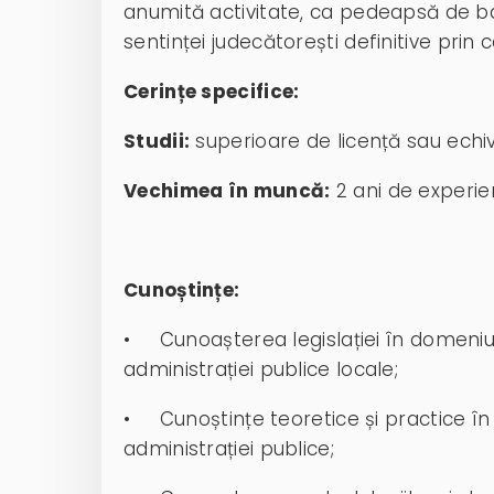
anumită activitate, ca pedeapsă de 
sentinței judecătorești definitive prin 
Cerințe specifice:
Studii:
superioare de licență sau echiv
Vechimea în muncă:
2 ani de experie
Cunoștințe:
• Cunoașterea legislației în domeniul p
administrației publice locale;
• Cunoștințe teoretice și practice în d
administrației publice;