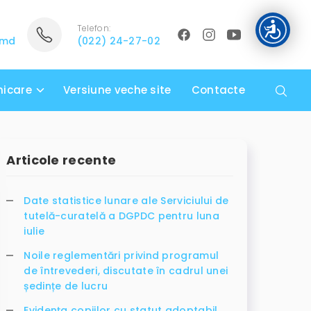
Telefon:
.md
(022) 24-27-02
icare
Versiune veche site
Contacte
Articole recente
Date statistice lunare ale Serviciului de
tutelă-curatelă a DGPDC pentru luna
iulie
Noile reglementări privind programul
de întrevederi, discutate în cadrul unei
ședințe de lucru
Evidența copiilor cu statut adoptabil