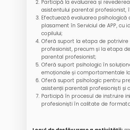
Participă la evaluarea și reveder
asistentului parental profesionist,
Efectuează evaluarea psihologică a
plasament în Serviciul de APP, cu id
copilului;
Oferă suport la etapa de potrivire 
profesionist, precum și la etapa de 
parental profesionist;
Oferă suport psihologic în soluțio
emoționale și comportamentale la 
Oferă suport psihologic pentru pre
asistenții parentali profesioniști și 
Participă în procesul de instruire in
profesioniști în calitate de formato
Locul de desfășurare a activității:
mu