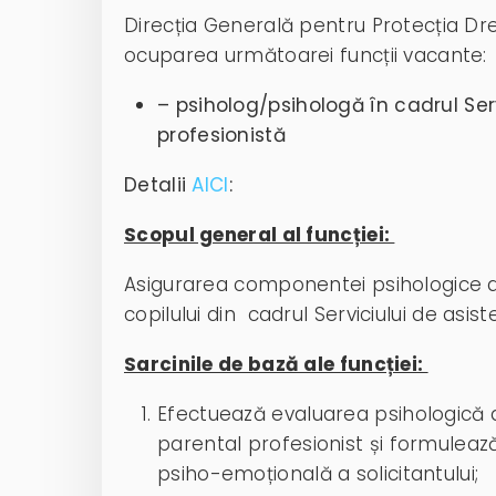
Direcția Generală pentru Protecția Dre
ocuparea următoarei funcții vacante:
– psiholog/psihologă în cadrul Ser
profesionistă
Detalii
AICI
:
Scopul general al funcției:
Asigurarea componentei psihologice a 
copilului din cadrul Serviciului de asi
Sarcinile de bază ale funcției:
Efectuează evaluarea psihologică a 
parental profesionist și formulea
psiho-emoțională a solicitantului;