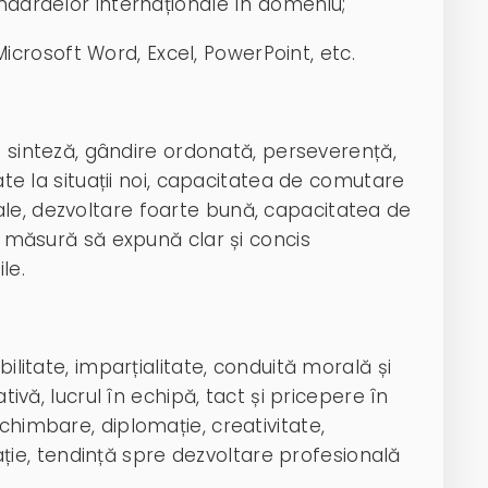
dardelor internaționale în domeniu;
Microsoft Word, Excel, PowerPoint, etc.
și sinteză, gândire ordonată, perseverență,
tate la situații noi, capacitatea de comutare
le, dezvoltare foarte bună, capacitatea de
în măsură să expună clar și concis
le.
litate, imparțialitate, conduită morală și
ativă, lucrul în echipă, tact și pricepere în
chimbare, diplomație, creativitate,
rvație, tendință spre dezvoltare profesională