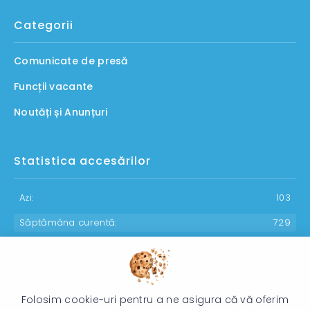
Categorii
Comunicate de presă
Funcții vacante
Noutăți și Anunțuri
Statistica accesărilor
Azi:
103
Săptămâna curentă:
729
Luna curentă:
936
Anul curent:
29987
Folosim cookie-uri pentru a ne asigura că vă oferim