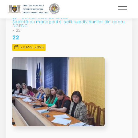
»
Comunicate de presă
»
Ședință cu managerii și șefii subdiviziunilor din cadrul
DGPDC
»
22
22
28 Mai, 2025