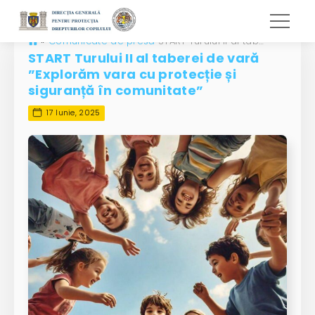
»
Comunicate de presă
START Turului II al taberei de vară ”Explorăm vara cu protecție și siguranță în comunitate”
START Turului II al taberei de vară
”Explorăm vara cu protecție și
siguranță în comunitate”
17 Iunie, 2025