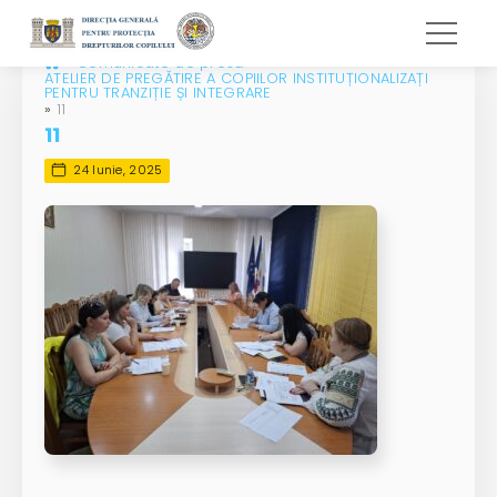
»
Comunicate de presă
»
ATELIER DE PREGĂTIRE A COPIILOR INSTITUȚIONALIZAȚI
PENTRU TRANZIȚIE ȘI INTEGRARE
»
11
11
24 Iunie, 2025