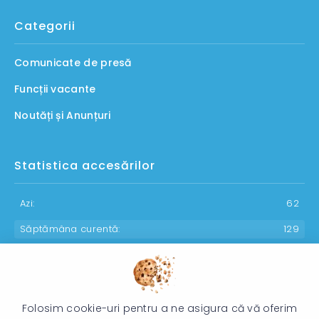
Categorii
Comunicate de presă
Funcții vacante
Noutăți și Anunțuri
Statistica accesărilor
Azi:
62
Săptămâna curentă:
129
Luna curentă:
1286
Anul curent:
30337
Folosim cookie-uri pentru a ne asigura că vă oferim