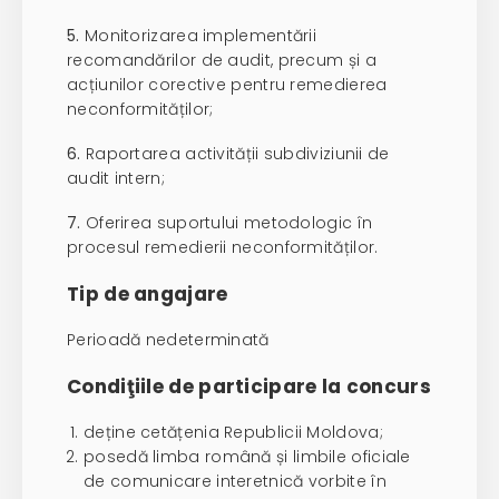
5.
Monitorizarea implementării
recomandărilor de audit, precum și a
acțiunilor corective pentru remedierea
neconformităților;
6.
Raportarea activității subdiviziunii de
audit intern;
7.
Oferirea suportului metodologic în
procesul remedierii neconformităților.
Tip de angajare
Perioadă nedeterminată
Condiţiile de participare la concurs
deține cetățenia Republicii Moldova;
posedă limba română și limbile oficiale
de comunicare interetnică vorbite în