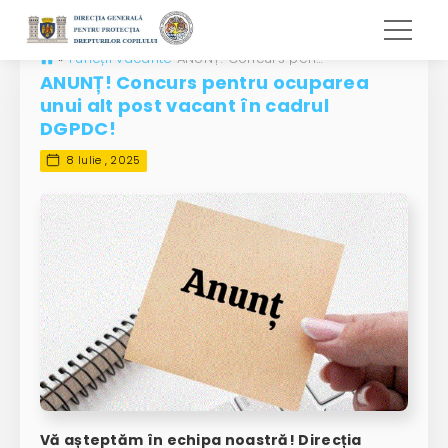
»
Funcții vacante
ANUNȚ! Concurs pentru ocuparea unui alt post vacant în cadrul DGPDC!
ANUNȚ! Concurs pentru ocuparea
unui alt post vacant în cadrul
DGPDC!
8 Iulie , 2025
Vă așteptăm în echipa noastră! Direcția