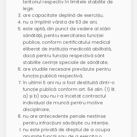
teritoriul respectiv în limitele stabilite de
lege;
are capacitate deplină de exercițiu;
nu a împlinit vârsta de 63 de ani;
este aptă, din punct de vedere al stării
sănătății, pentru exercitarea funcției
publice, conform certificatului medical
eliberat de instituția medicală abilitată,
dacă pentru funcția respectivă sânt
stabilite cerințe speciale de sănătate;
are studiile necesare prevăzute pentru
funcția publică respectivă;
în ultimii 5 ani nu a fost destituită dintr-o
funcție publică conform art. 64 alin. (1) lit.
a) și b) sau nu i-a încetat contractul
individual de muncă pentru motive
disciplinare;
nu are antecedente penale nestinse
pentru infracțiuni săvârșite cu intenție;
nu este privată de dreptul de a ocupa
anumite funcții sau de a exercita o