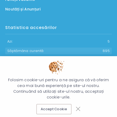
Noutăți și Anunțuri
Statistica accesărilor
Azi:
5
Săptămâna curentă:
895
Luna curentă:
1102
Anul curent:
30153
Folosim cookie-uri pentru a ne asigura că vă oferim
cea mai bună experiență pe site-ul nostru.
Continuând să utilizați site-ul nostru, acceptați
© 2026 Direcția Generală pentru Protecția Drepturilor Copilului -
cookie-urile.
Toate drepturile rezervate.
Accept Cookie