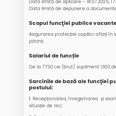
Data limită de aplicare – 18.07.2025, 17
Data limită de depunere a documentel
Scopul funcţiei publice vacante
Asigurarea protecției copiilor aflați în s
părinți.
Salariul de funcție
De la 7730 Lei (brut) supliment 1300 de 
Sarcinile de bază ale funcţiei p
postului:
1.
Recepționarea, înregistrarea și examina
situație de risc;