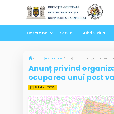
Despre noi
Servicii
Subdiviziuni
»
Funcții vacante
Anunț privind organiz
ocuparea unui post v
8 Iulie , 2025