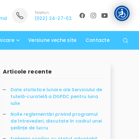
Telefon:
.md
(022) 24-27-02
icare
Versiune veche site
Contacte
Articole recente
Date statistice lunare ale Serviciului de
tutelă-curatelă a DGPDC pentru luna
iulie
Noile reglementări privind programul
de întrevederi, discutate în cadrul unei
ședințe de lucru
Evidența copiilor cu statut adoptabil