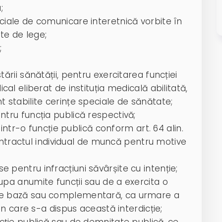
;
ciale de comunicare interetnică vorbite în
lite de lege;
;
ării sănătății, pentru exercitarea funcției
cal eliberat de instituția medicală abilitată,
 stabilite cerințe speciale de sănătate;
ntru funcția publică respectivă;
 dintr-o funcție publică conform art. 64 alin.
 contractul individual de muncă pentru motive
 pentru infracțiuni săvârșite cu intenție;
upa anumite funcții sau de a exercita o
de bază sau complementară, ca urmare a
rin care s-a dispus această interdicție;