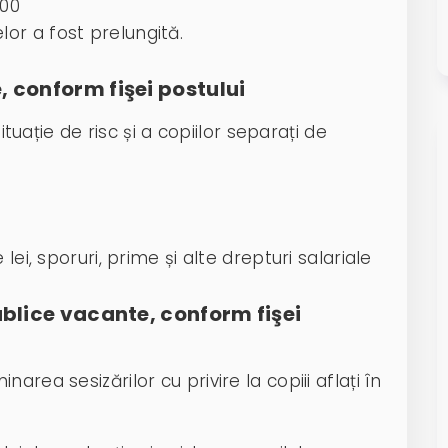
:00
or a fost prelungită.
, conform fişei postului
ituație de risc și a copiilor separați de
lei, sporuri, prime și alte drepturi salariale
ublice vacante, conform fişei
rea sesizărilor cu privire la copiii aflați în