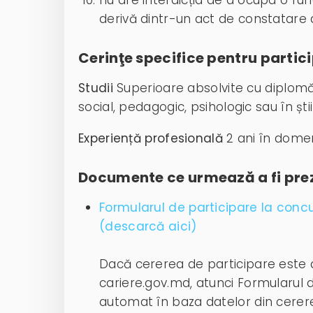
nu are interdicția de a ocupa o fu
derivă dintr-un act de constatare al
Cerinţe specifice pentru partic
Studii
Superioare absolvite cu diplomă
social, pedagogic, psihologic sau în șt
Experiență profesională
2 ani în domen
Documente ce urmează a fi pre
Formularul de participare la conc
(descarcă aici)
Dacă cererea de participare este 
cariere.gov.md, atunci Formularul 
automat în baza datelor din cerere