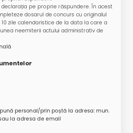
cu declarația pe proprie răspundere. În acest
ompleteze dosarul de concurs cu originalul
 zile calendaristice de la data la care a
iunea neemiterii actului administrativ de
onală
cumentelor
pună personal/prin poștă la adresa: mun.
, sau la adresa de email