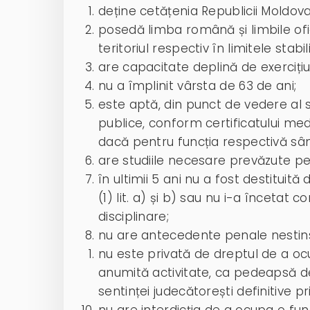
deține cetățenia Republicii Moldova
posedă limba română și limbile ofi
teritoriul respectiv în limitele stabi
are capacitate deplină de exercițiu
nu a împlinit vârsta de 63 de ani;
este aptă, din punct de vedere al st
publice, conform certificatului medi
dacă pentru funcția respectivă sânt
are studiile necesare prevăzute pe
în ultimii 5 ani nu a fost destituită
(1) lit. a) și b) sau nu i-a încetat
disciplinare;
nu are antecedente penale nestinse
nu este privată de dreptul de a oc
anumită activitate, ca pedeapsă 
sentinței judecătorești definitive p