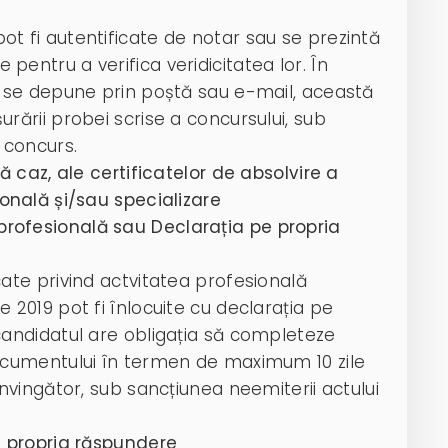
t fi autentificate de notar sau se prezintă
entru a verifica veridicitatea lor. În
s se depune prin poștă sau e-mail, această
rării probei scrise a concursului, sub
 concurs.
ă caz, ale certificatelor de absolvire a
ională și/sau specializare
rofesională sau Declarația pe propria
cate privind actvitatea profesională
 2019 pot fi înlocuite cu declarația pe
candidatul are obligația să completeze
documentului în termen de maximum 10 zile
învingător, sub sancțiunea neemiterii actului
e propria răspundere