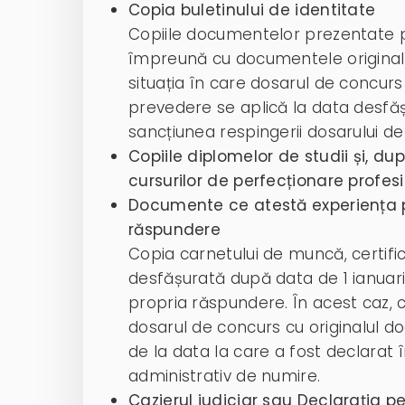
Copia buletinului de identitate
Copiile documentelor prezentate po
împreună cu documentele originale p
situația în care dosarul de concur
prevedere se aplică la data desfășu
sancțiunea respingerii dosarului de
Copiile diplomelor de studii și, dup
cursurilor de perfecționare profes
Documente ce atestă experiența p
răspundere
Copia carnetului de muncă, certifi
desfășurată după data de 1 ianuarie
propria răspundere. În acest caz, 
dosarul de concurs cu originalul 
de la data la care a fost declarat 
administrativ de numire.
Cazierul judiciar sau Declarația p