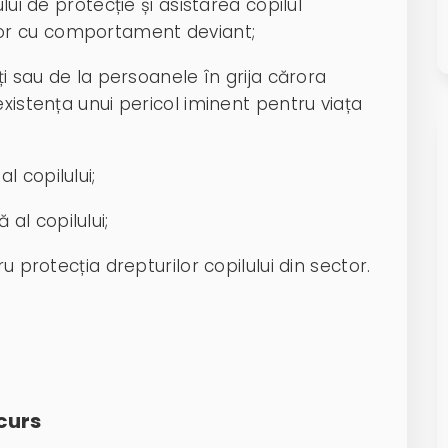
iului de protecție și asistarea copilul
piilor cu comportament deviant;
nți sau de la persoanele în grija cărora
existența unui pericol iminent pentru viața
l copilului;
al copilului;
ru protecția drepturilor copilului din sector.
curs