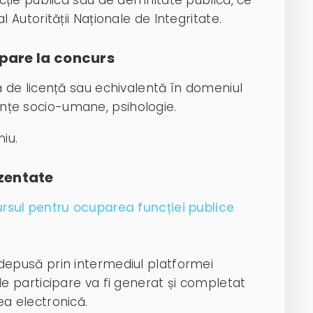
ncție publică sau de demnitate publică, ce
 Autorității Naționale de Integritate.
ipare la concurs
 de licență sau echivalentă în domeniul
iințe socio-umane, psihologie.
iu.
zentate
ursul pentru ocuparea funcției publice
depusă prin intermediul platformei
de participare va fi generat și completat
a electronică.