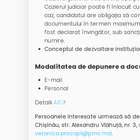
Cazierul judiciar poate fi înlocuit 
caz, candidatul are obligația să c
documentului în termen maximum 10
fost declarat învingător, sub sancț
numire.
Conceptul de dezvoltare instituți
Modalitatea de depunere a do
E-mail
Personal
Detalii
AICI
!
Persoanele interesate urmează să de
Chișinău, str. Alexandru Vlăhuță, nr. 3
veronica.procopii@pmc.md
.