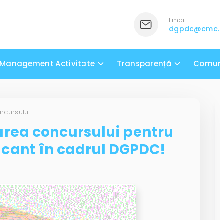
Email:
dgpdc@cmc
Management Activitate
Transparență
Comun
Anunț privind organizarea concursului pentru ocuparea unui post vacant în cadrul DGPDC!
area concursului pentru
acant în cadrul DGPDC!