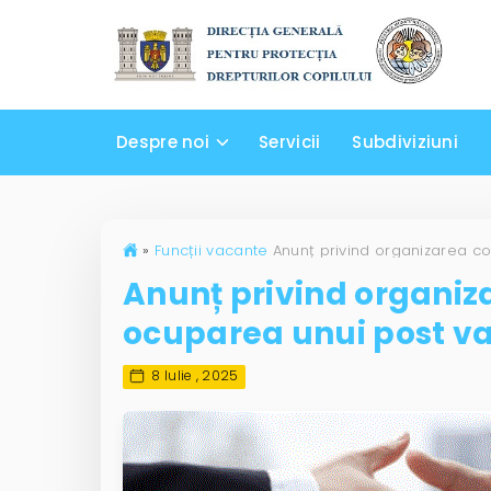
Despre noi
Servicii
Subdiviziuni
»
Funcții vacante
Anunț privind organiz
ocuparea unui post v
8 Iulie , 2025