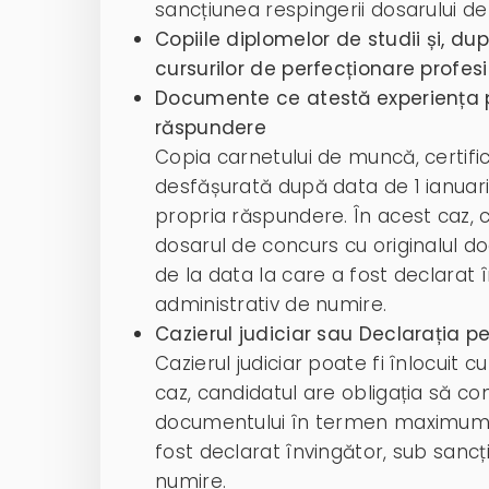
sancțiunea respingerii dosarului de
Copiile diplomelor de studii și, dup
cursurilor de perfecționare profes
Documente ce atestă experiența p
răspundere
Copia carnetului de muncă, certifi
desfășurată după data de 1 ianuarie
propria răspundere. În acest caz, 
dosarul de concurs cu originalul 
de la data la care a fost declarat 
administrativ de numire.
Cazierul judiciar sau Declarația p
Cazierul judiciar poate fi înlocuit 
caz, candidatul are obligația să c
documentului în termen maximum 10
fost declarat învingător, sub sancț
numire.