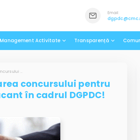
Email:
dgpdc@cmc
Management Activitate
Transparență
Comun
Anunț privind organizarea concursului pentru ocuparea unui post vacant în cadrul DGPDC!
area concursului pentru
acant în cadrul DGPDC!