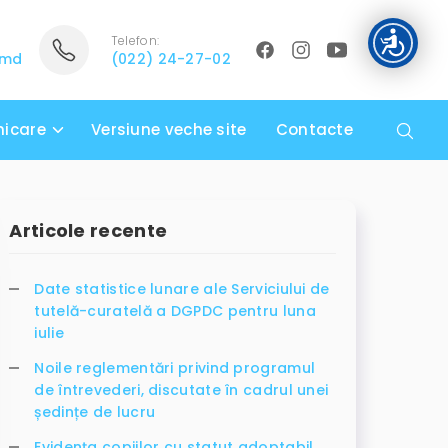
Telefon:
.md
(022) 24-27-02
icare
Versiune veche site
Contacte
Articole recente
Date statistice lunare ale Serviciului de
tutelă-curatelă a DGPDC pentru luna
iulie
Noile reglementări privind programul
de întrevederi, discutate în cadrul unei
ședințe de lucru
Evidența copiilor cu statut adoptabil