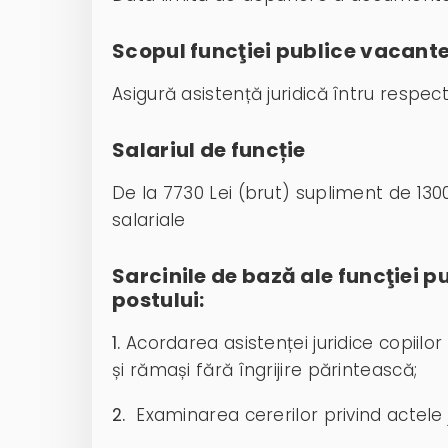
Scopul funcţiei publice vacante
Asigură asistență juridică întru respect
Salariul de funcție
De la 7730 Lei (brut) supliment de 1300 
salariale
Sarcinile de bază ale funcţiei p
postului:
1.
Acordarea asistenței juridice copiilo
și rămași fără îngrijire părintească;
2.
Examinarea cererilor privind actele 