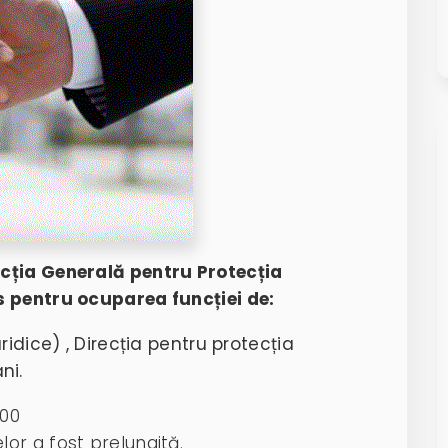
cția Generală pentru Protecția
s pentru ocuparea funcției de:
uridice) , Direcția pentru protecția
ni.
:00
or a fost prelungită.