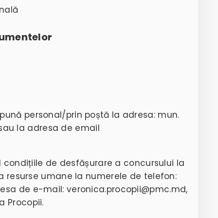
onală
cumentelor
pună personal/prin poștă la adresa: mun.
, sau la adresa de email
 condițiile de desfășurare a concursului la
ia resurse umane la numerele de telefon:
resa de e-mail: veronica.procopii@pmc.md,
 Procopii.