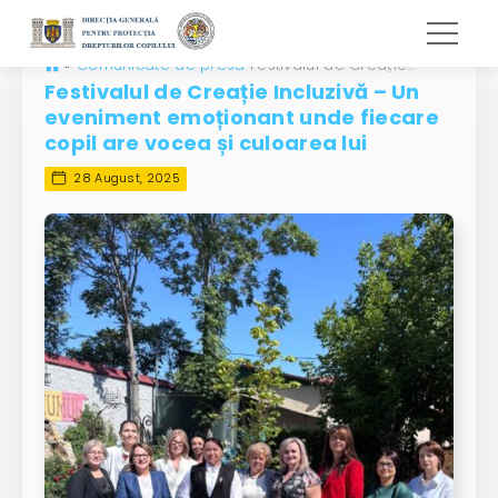
»
Comunicate de presă
Festivalul de Creație Incluzivă – Un eveniment emoționant unde fiecare copil are vocea și culoarea lui
Festivalul de Creație Incluzivă – Un
eveniment emoționant unde fiecare
copil are vocea și culoarea lui
28 August, 2025