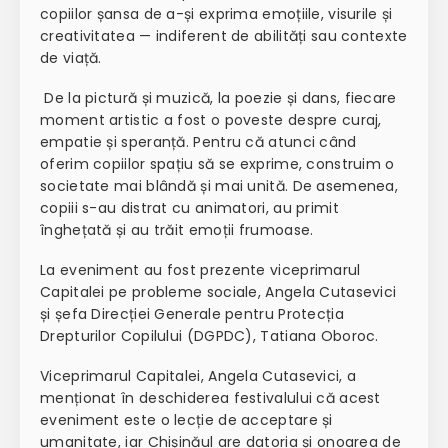
copiilor șansa de a-și exprima emoțiile, visurile și
creativitatea — indiferent de abilități sau contexte
de viață.
De la pictură și muzică, la poezie și dans, fiecare
moment artistic a fost o poveste despre curaj,
empatie și speranță. Pentru că atunci când
oferim copiilor spațiu să se exprime, construim o
societate mai blândă și mai unită. De asemenea,
copiii s-au distrat cu animatori, au primit
înghețată și au trăit emoții frumoase.
La eveniment au fost prezente viceprimarul
Capitalei pe probleme sociale, Angela Cutasevici
și șefa Direcției Generale pentru Protecția
Drepturilor Copilului (DGPDC), Tatiana Oboroc.
Viceprimarul Capitalei, Angela Cutasevici, a
menționat în deschiderea festivalului că acest
eveniment este o lecție de acceptare și
umanitate, iar Chișinăul are datoria și onoarea de