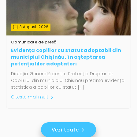
3 August, 2026
Comunicate de presă
Evidența copiilor cu statut adoptabil din
municipiul Chișinău, în așteptarea
potențialilor adoptatori
Direcția Generală pentru Protecția Drepturilor
Copilului din municipiul Chișinău prezintă evidența
statistică a copiilor cu statut […]
Citește mai mult
Vezi toate