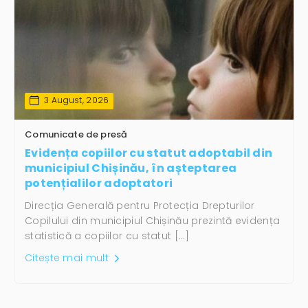
3 August, 2026
Comunicate de presă
Evidența copiilor cu statut adoptabil din
municipiul Chișinău, în așteptarea
potențialilor adoptatori
Direcția Generală pentru Protecția Drepturilor
Copilului din municipiul Chișinău prezintă evidența
statistică a copiilor cu statut […]
Citește mai mult