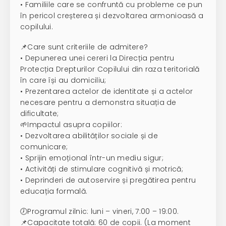
• Familiile care se confruntă cu probleme ce pun
în pericol creșterea și dezvoltarea armonioasă a
copilului.
📌Care sunt criteriile de admitere?
• Depunerea unei cereri la Direcția pentru
Protecția Drepturilor Copilului din raza teritorială
în care își au domiciliu;
• Prezentarea actelor de identitate și a actelor
necesare pentru a demonstra situația de
dificultate;
🌱Impactul asupra copiilor:
• Dezvoltarea abilităților sociale și de
comunicare;
• Sprijin emoțional într-un mediu sigur;
• Activități de stimulare cognitivă și motrică;
• Deprinderi de autoservire și pregătirea pentru
educația formală.
🕖Programul zilnic: luni – vineri, 7:00 – 19:00.
📌Capacitate totală: 60 de copii. (La moment