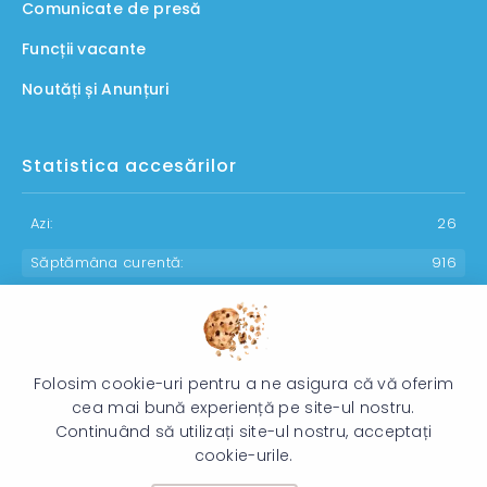
Comunicate de presă
Funcții vacante
Noutăți și Anunțuri
Statistica accesărilor
Azi:
26
Săptămâna curentă:
916
Luna curentă:
1123
Anul curent:
30174
Folosim cookie-uri pentru a ne asigura că vă oferim
cea mai bună experiență pe site-ul nostru.
Continuând să utilizați site-ul nostru, acceptați
© 2026 Direcția Generală pentru Protecția Drepturilor Copilului -
cookie-urile.
Toate drepturile rezervate.