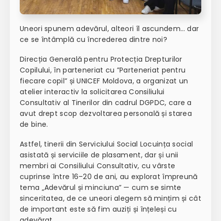
Uneori spunem adevărul, alteori îl ascundem… dar
ce se întâmplă cu încrederea dintre noi?
Direcția Generală pentru Protecția Drepturilor
Copilului, în parteneriat cu ”Parteneriat pentru
fiecare copil” și UNICEF Moldova, a organizat un
atelier interactiv la solicitarea Consiliului
Consultativ al Tinerilor din cadrul DGPDC, care a
avut drept scop dezvoltarea personală și starea
de bine.
Astfel, tinerii din Serviciului Social Locuința social
asistată și serviciile de plasament, dar și unii
membri ai Consiliului Consultativ, cu vârste
cuprinse între 16–20 de ani, au explorat împreună
tema „Adevărul și minciuna” — cum se simte
sinceritatea, de ce uneori alegem să mințim și cât
de important este să fim auziți și înțeleși cu
adevărat.