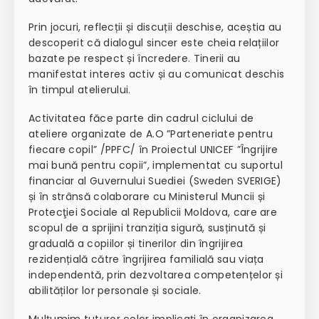
Prin jocuri, reflecții și discuții deschise, aceștia au
descoperit că dialogul sincer este cheia relațiilor
bazate pe respect și încredere. Tinerii au
manifestat interes activ și au comunicat deschis
în timpul atelierului.
Activitatea făce parte din cadrul ciclului de
ateliere organizate de A.O ”Parteneriate pentru
fiecare copil” /PPFC/ în Proiectul UNICEF ”Îngrijire
mai bună pentru copii”, implementat cu suportul
financiar al Guvernului Suediei (
Sweden SVERIGE)
și în strânsă colaborare cu Ministerul Muncii și
Protecţiei Sociale al Republicii Moldova, care are
scopul
de a sprijini tranziția sigură, susținută și
graduală a copiilor și tinerilor din îngrijirea
rezidențială către îngrijirea familială sau viața
independentă, prin dezvoltarea competențelor și
abilităților lor personale și sociale.
Mulțumim tuturor celor implicați în organizarea