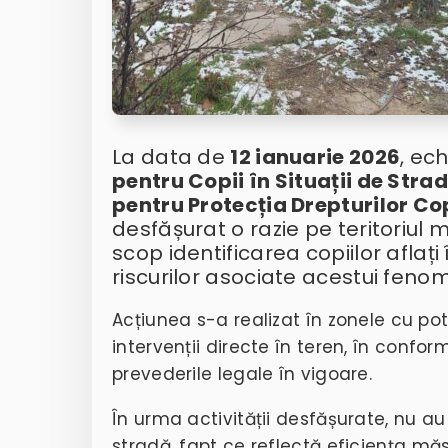
La data de
12 ianuarie 2026
, ec
pentru Copii în Situații de Stra
pentru Protecția Drepturilor Co
desfășurat o razie pe teritoriul 
scop identificarea copiilor aflați
riscurilor asociate acestui feno
Acțiunea s-a realizat în zonele cu pote
intervenții directe în teren, în conform
prevederile legale în vigoare.
În urma activității desfășurate,
nu au 
stradă
, fapt ce reflectă eficiența măs