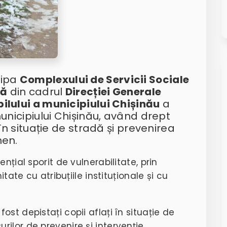
hipa
Complexului de Servicii Sociale
dă
din cadrul
Direcției Generale
pilului a municipiului Chișinău
a
municipiului Chișinău, având drept
 în situație de stradă și prevenirea
men.
nțial sporit de vulnerabilitate, prin
itate cu atribuțiile instituționale și cu
fost depistați copii aflați în situație de
urilor de prevenire și intervenție