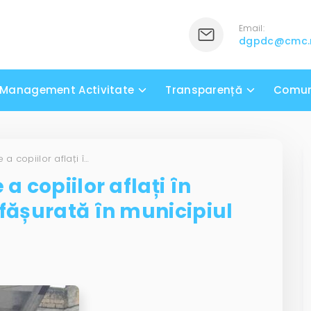
Email:
dgpdc@cmc
Management Activitate
Transparență
Comun
Acțiune de identificare a copiilor aflați în situație de stradă, desfășurată în municipiul Chișinău
a copiilor aflați în
sfășurată în municipiul