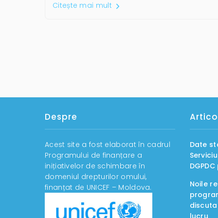
Citește mai mult
Despre
Artico
Acest site a fost elaborat în cadrul
Date st
Programului de finanțare a
Servici
inițiativelor de schimbare în
DGPDC p
domeniul drepturilor omului,
Noile r
finanțat de UNICEF – Moldova.
program
discuta
lucru