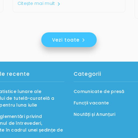
Citește mai mult
Vezi toate
le recente
Categorii
atistice lunare ale
Comunicate de presă
ului de tutelă-curatelă a
Funcții vacante
entru luna iulie
Noutăți și Anunțuri
eglementări privind
ul de întrevederi,
te în cadrul unei ședințe de