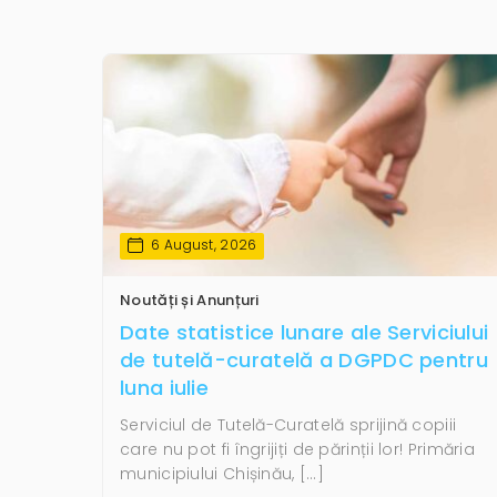
6 August, 2026
Noutăți și Anunțuri
Date statistice lunare ale Serviciului
de tutelă-curatelă a DGPDC pentru
luna iulie
Serviciul de Tutelă-Curatelă sprijină copiii
care nu pot fi îngrijiți de părinții lor! Primăria
municipiului Chișinău, […]