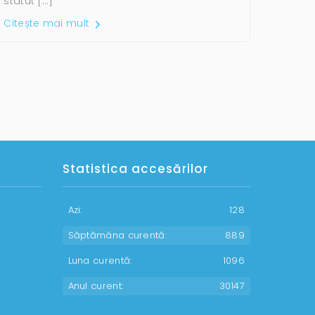
statut […]
Citește mai mult
Statistica accesărilor
Azi:
128
Săptămâna curentă:
889
Luna curentă:
1096
Anul curent:
30147