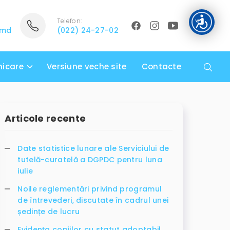
Telefon:
.md
(022) 24-27-02
icare
Versiune veche site
Contacte
Articole recente
Date statistice lunare ale Serviciului de
tutelă-curatelă a DGPDC pentru luna
iulie
Noile reglementări privind programul
de întrevederi, discutate în cadrul unei
ședințe de lucru
Evidența copiilor cu statut adoptabil