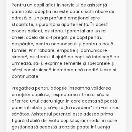
Pentru un copil aflat în serviciul de asistență
parentală, adopția nu este doar o schimbare de
adresă, ci un pas profund emoțional spre
stabilitate, siguranță și apartenență. În acest
proces delicat, asistentul parental are un rol-
cheie: acela de a-l pregăti pe copil pentru
despărțire, pentru necunoscut și pentru o nouă
familie. Prin răbdare, empatie și comunicare
sinceră, asistentul îl ajută pe copil să înțeleagă ce
urmează, să-și exprime temerile și speranțele și
să-și construiască încrederea că merită iubire și
continuitate.
Pregătirea pentru adopție înseamnă validarea
emoțiilor copilului, respectarea ritmului său și
oferirea unui cadru sigur în care acesta să poată
pune întrebări și să-și ia „la revedere” într-un mod
sănătos. Asistentul parental este adesea prima
figură stabilă din viața copilului, iar modul în care
gestionează această tranziție poate influența