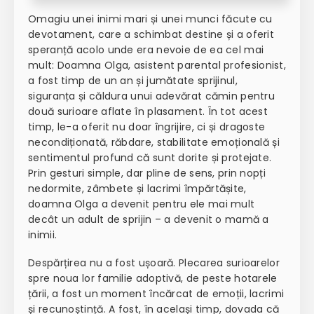
Omagiu unei inimi mari și unei munci făcute cu
devotament, care a schimbat destine și a oferit
speranță acolo unde era nevoie de ea cel mai
mult:
Doamna Olga, asistent parental profesionist,
a fost timp de un an și jumătate sprijinul,
siguranța și căldura unui adevărat cămin pentru
două surioare aflate în plasament. În tot acest
timp, le-a oferit nu doar îngrijire, ci și dragoste
necondiționată, răbdare, stabilitate emoțională și
sentimentul profund că sunt dorite și protejate.
Prin gesturi simple, dar pline de sens, prin nopți
nedormite, zâmbete și lacrimi împărtășite,
doamna Olga a devenit pentru ele mai mult
decât un adult de sprijin – a devenit o mamă a
inimii.
Despărțirea nu a fost ușoară. Plecarea surioarelor
spre noua lor familie adoptivă, de peste hotarele
țării, a fost un moment încărcat de emoții, lacrimi
și recunoștință. A fost, în același timp, dovada că