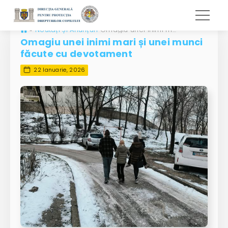
»
Noutăți și Anunțuri
Omagiu unei inimi mari și unei munci făcute cu devotament
Omagiu unei inimi mari și unei munci
făcute cu devotament
22 Ianuarie, 2026