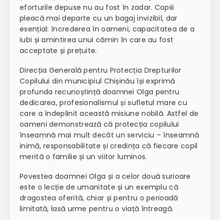
eforturile depuse nu au fost în zadar. Copiii
pleacă mai departe cu un bagaj invizibil, dar
esențial: încrederea în oameni, capacitatea de a
iubi și amintirea unui cămin în care au fost
acceptate și prețuite.
Direcția Generală pentru Protecția Drepturilor
Copilului din municipiul Chișinău își exprimă
profunda recunoștință doamnei Olga pentru
dedicarea, profesionalismul și sufletul mare cu
care a îndeplinit această misiune nobilă. Astfel de
oameni demonstrează că protecția copilului
înseamnă mai mult decât un serviciu – înseamnă
inimă, responsabilitate și credința că fiecare copil
merită o familie și un viitor luminos.
Povestea doamnei Olga și a celor două surioare
este o lecție de umanitate și un exemplu că
dragostea oferită, chiar și pentru o perioadă
limitată, lasă urme pentru o viață întreagă.