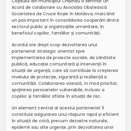
Copilului din municipiul Chișinău
a semnat un
Acord de colaborare
cu
Asociația Obștească
Societatea de Cruce Roșie în Moldova
, marcând
un pas important în consolidarea cooperării dintre
sectorul public și organizațiile umanitare, în
beneficiul copiilor, familiilor și comunității.
Acordul are drept scop
dezvoltarea unui
parteneriat strategic
orientat spre
implementarea de
proiecte sociale, de sănătate
publică, educație comunitară și intervenții în
situații de urgență
, care să contribuie la creșterea
nivelului de protecție, siguranță și reziliență a
comunității. Colaborarea vizează, în mod prioritar,
sprijinirea persoanelor vulnerabile, inclusiv a
copiilor și familiilor aflate în situații de risc.
Un element central al acestui parteneriat îl
constituie
asigurarea unui răspuns rapid și eficient
în situații de criză
, precum dezastre naturale,
epidemii sau alte urgențe, prin dezvoltarea unor