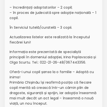
– încredințați
adoptatorilor
– 2 copil;
– în proces de judecată spre adopție națională – 1
copil.
În Serviciul tutelă/curatelă – 3 copii.
Actualizarea listelor este realizată la începutul
fiecărei luni!
Informația este prezentată de specialiștii
principali în domeniul adopției, Irina Poplavscaia și
Olga Scurtu. Tel.: 022-21-26-48/067443356.
Oferă-i unui copil șansa la o familie – Adoptă cu
inima!
Primăria Chișinău își reafirmă poziția că fiecare
copil merită să crească într-un cămin plin de
dragoste, siguranță și sprijin, iar adopția înseamnă
mai mult decât un act legal – înseamnă o nouă
viață, un nou început.