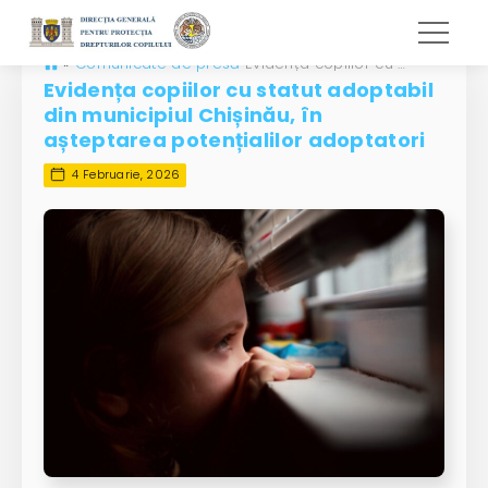
»
Comunicate de presă
Evidența copiilor cu statut adoptabil din municipiul Chișinău, în așteptarea potențialilor adoptatori
Evidența copiilor cu statut adoptabil
din municipiul Chișinău, în
așteptarea potențialilor adoptatori
4 Februarie, 2026