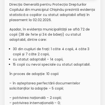
Direcția Generală pentru Protecția Drepturilor
Copilului din municipiul Chișinău prezintă evidența
statistică a copiilor cu statut adoptabil aflați în
plasament la 02.02.2026.
Așadar, în evidența municipalității se află
72 de
copii (38 de fete și 34 de băieți) cu statut
adoptabil, dintre care:
30 din cupluri de frați: 1 câte 4 copii, 4 câte 3
copii și 7 câte 2 copii,
cu statut adoptabil – 14 copii,
15 copii cu nevoi speciale cu statut adoptabil.
În proces de adopție: 10 copii
– în așteptarea perfectării documentelor
solicitanților la adopție – 5 copii;
– potrivirea națională – 2 copii;
– potrivirea internațională – 0;