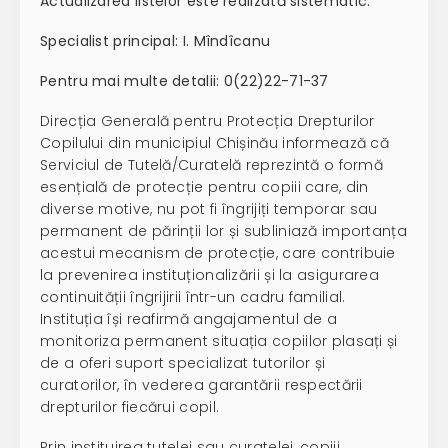
Actualizarea listelor este realizată sistematic.
Specialist principal: I. Mîndîcanu
Pentru mai multe detalii:
0(22)22-71-37
Direcția Generală pentru Protecția Drepturilor
Copilului din municipiul Chișinău informează că
Serviciul de Tutelă/Curatelă reprezintă o formă
esențială de protecție pentru copiii care, din
diverse motive, nu pot fi îngrijiți temporar sau
permanent de părinții lor și subliniază importanța
acestui mecanism de protecție, care contribuie
la prevenirea instituționalizării și la asigurarea
continuității îngrijirii într-un cadru familial.
Instituția își reafirmă angajamentul de a
monitoriza permanent situația copiilor plasați și
de a oferi suport specializat tutorilor și
curatorilor, în vederea garantării respectării
drepturilor fiecărui copil.
Prin instituirea tutelei sau curatelei, copiii