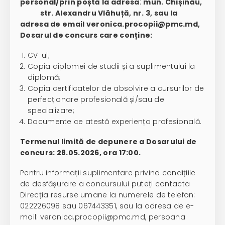
personal/prin poștă la adresa
:
mun. Chișinău,
str. Alexandru Vlăhuță, nr. 3, sau la
adresa de email veronica.procopii@pmc.md,
Dosarul de concurs care conține:
CV-ul;
Copia diplomei de studii și a suplimentului la
diplomă;
Copia certificatelor de absolvire a cursurilor de
perfecționare profesională și/sau de
specializare;
Documente ce atestă experiența profesională.
Termenul limită de depunere a Dosarului de
concurs: 28.05.2026, ora 17:00.
Pentru informații suplimentare privind condițiile
de desfășurare a concursului puteți contacta
Direcția resurse umane la numerele de telefon:
022226098 sau 067443351, sau la adresa de e-
mail: veronica.procopii@pmc.md, persoana