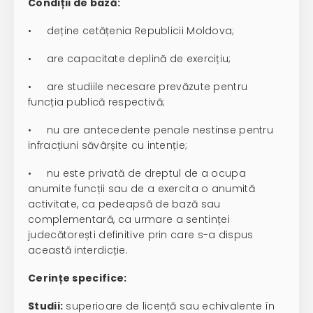
Condiții de bază:
• deține cetățenia Republicii Moldova;
• are capacitate deplină de exercițiu;
• are studiile necesare prevăzute pentru
funcția publică respectivă;
• nu are antecedente penale nestinse pentru
infracțiuni săvârșite cu intenție;
• nu este privată de dreptul de a ocupa
anumite funcții sau de a exercita o anumită
activitate, ca pedeapsă de bază sau
complementară, ca urmare a sentinței
judecătorești definitive prin care s-a dispus
această interdicție.
Cerințe specifice:
Studii:
superioare de licență sau echivalente în