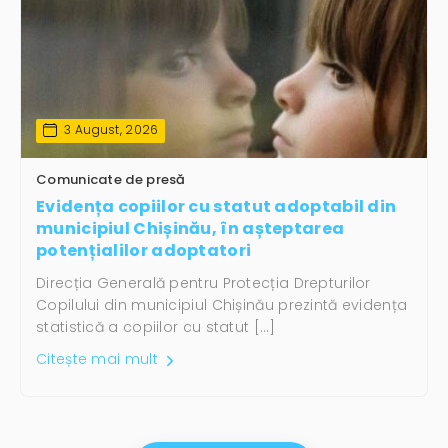
3 August, 2026
Comunicate de presă
Evidența copiilor cu statut adoptabil din
municipiul Chișinău, în așteptarea
potențialilor adoptatori
Direcția Generală pentru Protecția Drepturilor
Copilului din municipiul Chișinău prezintă evidența
statistică a copiilor cu statut […]
Citește mai mult