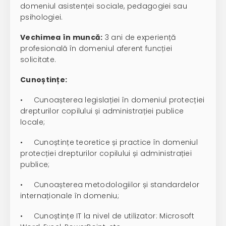
domeniul asistenței sociale, pedagogiei sau
psihologiei.
Vechimea în muncă:
3 ani de experiență
profesională în domeniul aferent funcției
solicitate.
Cunoștințe:
• Cunoașterea legislației în domeniul protecției
drepturilor copilului și administrației publice
locale;
• Cunoștințe teoretice și practice în domeniul
protecției drepturilor copilului și administrației
publice;
• Cunoașterea metodologiilor și standardelor
internaționale în domeniu;
• Cunoștințe IT la nivel de utilizator: Microsoft