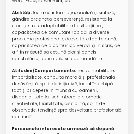
Word, Excel, PowerPoint, etc.
Abilități:
lucru cu informația, analiză și sinteză,
gândire ordonată, perseverență, rezistență la
efort și stres, adaptabilitate la situații noi,
capacitatea de comutare rapidă la diverse
probleme profesionale, dezvoltare foarte bună,
capacitatea de a comunica verbal și în scris, de
a fi în măsură să expună clar și concis
constatările, concluziile și recomandările.
Atitudini/Comportamente:
responsabilitate,
imparțialitate, conduită morală și profesională
desăvârșită, spirit de inițiativă, lucrul în echipă,
tact și pricepere în munca cu oamenii,
disponibilitate la schimbare, diplomație,
creativitate, flexibilitate, disciplină, spirit de
observație, tendință spre dezvoltare profesională
continuă.
Persoanele interesate urmează să depună