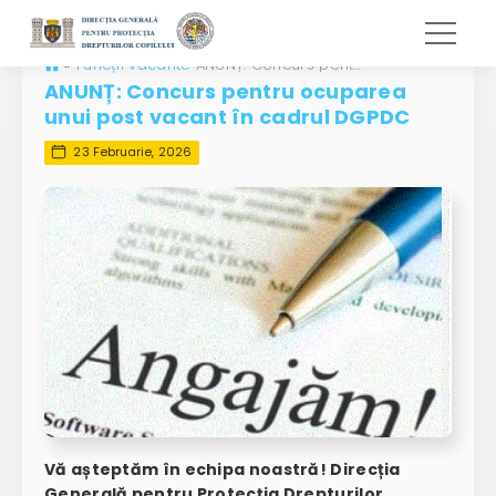
»
Funcții vacante
ANUNȚ: Concurs pentru ocuparea unui post vacant în cadrul DGPDC
ANUNȚ: Concurs pentru ocuparea
unui post vacant în cadrul DGPDC
23 Februarie, 2026
Vă așteptăm în echipa noastră! Direcția
Generală pentru Protecția Drepturilor