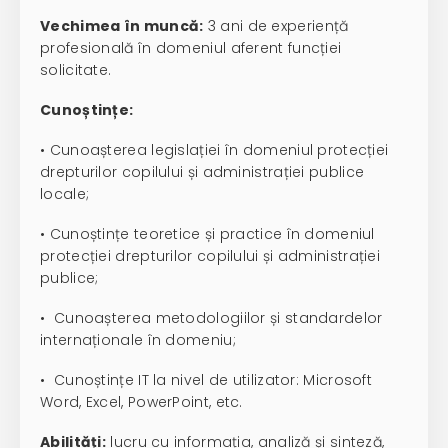
Vechimea în muncă:
3 ani de experiență
profesională în domeniul aferent funcției
solicitate.
Cunoștințe:
• Cunoașterea legislației în domeniul protecției
drepturilor copilului și administrației publice
locale;
• Cunoștințe teoretice și practice în domeniul
protecției drepturilor copilului și administrației
publice;
• Cunoașterea metodologiilor și standardelor
internaționale în domeniu;
• Cunoștințe IT la nivel de utilizator: Microsoft
Word, Excel, PowerPoint, etc.
Abilități:
lucru cu informația, analiză și sinteză,