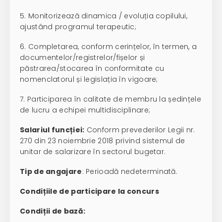
5. Monitorizează dinamica / evoluția copilului,
ajustând programul terapeutic;
6. Completarea, conform cerințelor, în termen, a
documentelor/registrelor/fișelor și
păstrarea/stocarea în conformitate cu
nomenclatorul și legislația în vigoare;
7. Participarea în calitate de membru la ședințele
de lucru a echipei multidisciplinare;
Salariul funcției:
Conform prevederilor Legii nr.
270 din 23 noiembrie 2018 privind sistemul de
unitar de salarizare în sectorul bugetar.
Tip de angajare
: Perioadă nedeterminată.
Condițiile de participare la concurs
Condiții de bază: