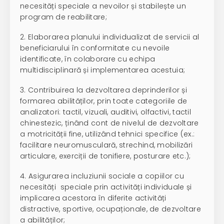
necesități speciale a nevoilor și stabilește un
program de reabilitare;
2. Elaborarea planului individualizat de servicii al
beneficiarului în conformitate cu nevoile
identificate, în colaborare cu echipa
multidisciplinară și implementarea acestuia;
3. Contribuirea la dezvoltarea deprinderilor și
formarea abilităților, prin toate categoriile de
analizatori: tactil, vizuali, auditivi, olfactivi, tactil
chinestezic, ținând cont de nivelul de dezvoltare
a motricității fine, utilizând tehnici specifice (ex.:
facilitare neuromusculară, strechind, mobilizări
articulare, exerciții de tonifiere, posturare etc.);
4. Asigurarea incluziunii sociale a copiilor cu
necesități speciale prin activități individuale și
implicarea acestora în diferite activități
distractive, sportive, ocupaționale, de dezvoltare
a abilităților;