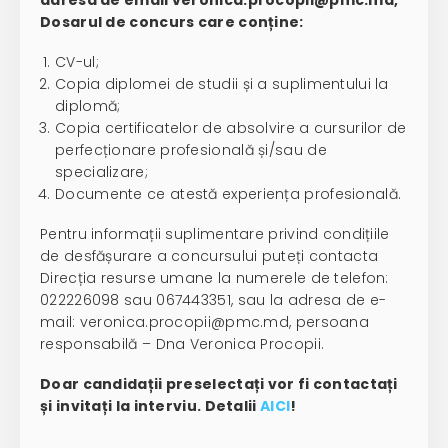
adresa de email veronica.procopii@pmc.md,
Dosarul de concurs care conține:
CV-ul;
Copia diplomei de studii și a suplimentului la
diplomă;
Copia certificatelor de absolvire a cursurilor de
perfecționare profesională și/sau de
specializare;
Documente ce atestă experiența profesională.
Pentru informații suplimentare privind condițiile
de desfășurare a concursului puteți contacta
Direcția resurse umane la numerele de telefon:
022226098 sau 067443351, sau la adresa de e-
mail: veronica.procopii@pmc.md, persoana
responsabilă – Dna Veronica Procopii.
Doar candidații preselectați vor fi contactați
și invitați la interviu. Detalii
AICI
!