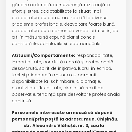
gândire ordonată, perseverență, rezistență la
efort și stres, adaptabilitate la situații noi,
capacitatea de comutare rapidă la diverse
probleme profesionale, dezvoltare foarte bună,
capacitatea de a comunica verbal și în scris, de
a fi în măsură să expună clar și concis
constatările, concluziile și recomandările.
Atitudini/Comportamente:
responsabilitate,
imparțialitate, conduită morală și profesională
desăvârșită, spirit de inițiativă, lucrul în echipă,
tact și pricepere în munca cu oamenii,
disponibilitate la schimbare, diplomație,
creativitate, flexibilitate, disciplină, spirit de
observație, tendință spre dezvoltare profesională
continuă.
Persoanele interesate urmează să depună
personal/prin poștă la adresa
:
mun. Chișinău,
str. Alexandru Vlăhuță, nr. 3, sau la