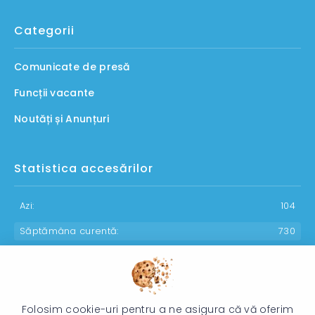
Categorii
Comunicate de presă
Funcții vacante
Noutăți și Anunțuri
Statistica accesărilor
Azi:
104
Săptămâna curentă:
730
Luna curentă:
937
Anul curent:
29988
Folosim cookie-uri pentru a ne asigura că vă oferim