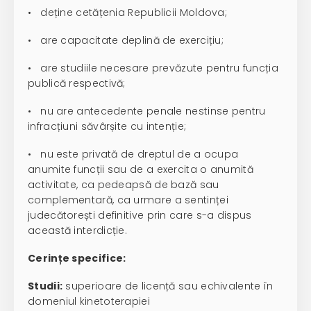
• deține cetățenia Republicii Moldova;
• are capacitate deplină de exercițiu;
• are studiile necesare prevăzute pentru funcția
publică respectivă;
• nu are antecedente penale nestinse pentru
infracțiuni săvârșite cu intenție;
• nu este privată de dreptul de a ocupa
anumite funcții sau de a exercita o anumită
activitate, ca pedeapsă de bază sau
complementară, ca urmare a sentinței
judecătorești definitive prin care s-a dispus
această interdicție.
Cerințe specifice:
Studii:
superioare de licență sau echivalente în
domeniul kinetoterapiei