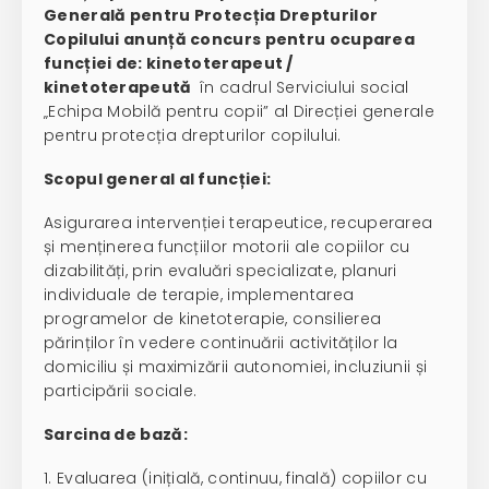
Generală pentru Protecția Drepturilor
Copilului anunță concurs pentru ocuparea
funcției de:
kinetoterapeut /
kinetoterapeută
în cadrul Serviciului social
„Echipa Mobilă pentru copii” al Direcției generale
pentru protecția drepturilor copilului.
Scopul general al funcției:
Asigurarea intervenției terapeutice, recuperarea
și menținerea funcțiilor motorii ale copiilor cu
dizabilități, prin evaluări specializate, planuri
individuale de terapie, implementarea
programelor de kinetoterapie, consilierea
părinților în vedere continuării activităților la
domiciliu și maximizării autonomiei, incluziunii și
participării sociale.
Sarcina de bază:
1. Evaluarea (inițială, continuu, finală) copiilor cu