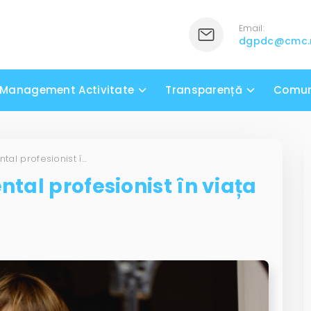
Email:
dgpdc@cmc
Management Activitate
Transparență
Comun
Rolul asistentului parental profesionist în viața unui copil
ntal profesionist în viața