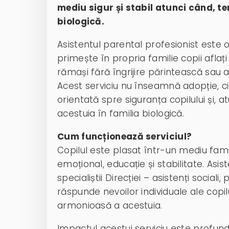
mediu sigur și stabil atunci când, t
biologică.
Asistentul parental profesionist este o
primește în propria familie copii aflați în
rămași fără îngrijire părintească sau al
Acest serviciu nu înseamnă adopție, 
orientată spre siguranța copilului și, a
acestuia în familia biologică.
Cum funcționează serviciul?
Copilul este plasat într-un mediu famili
emoțional, educație și stabilitate. A
specialiștii Direcției – asistenți sociali,
răspunde nevoilor individuale ale copil
armonioasă a acestuia.
Impactul acestui serviciu este profund