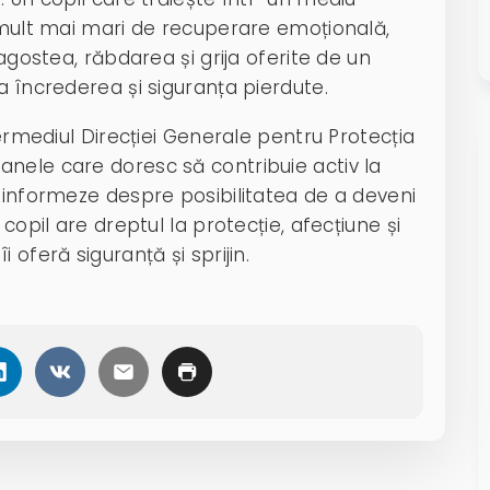
e mult mai mari de recuperare emoțională,
ragostea, răbdarea și grija oferite de un
a încrederea și siguranța pierdute.
termediul Direcției Generale pentru Protecția
anele care doresc să contribuie activ la
e informeze despre posibilitatea de a deveni
copil are dreptul la protecție, afecțiune și
 oferă siguranță și sprijin.