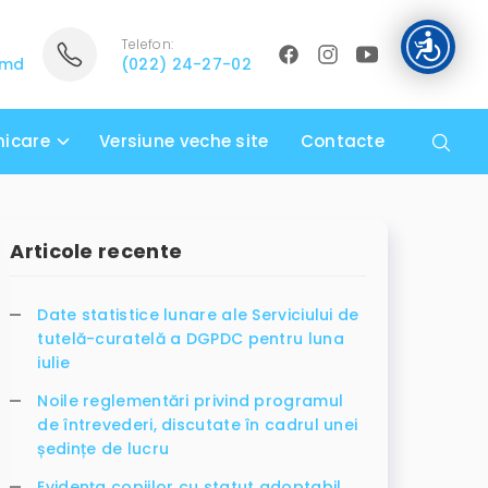
Telefon:
.md
(022) 24-27-02
icare
Versiune veche site
Contacte
Articole recente
Date statistice lunare ale Serviciului de
tutelă-curatelă a DGPDC pentru luna
iulie
Noile reglementări privind programul
de întrevederi, discutate în cadrul unei
ședințe de lucru
Evidența copiilor cu statut adoptabil