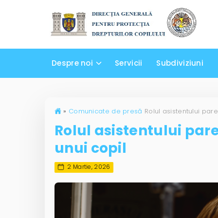
Despre noi
Servicii
Subdiviziuni
»
Comunicate de presă
Rolul asistentului pare
unui copil
2 Martie, 2026