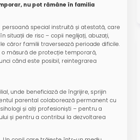
emporar, nu pot rămâne în familia
 persoană special instruită și atestată, care
 situații de risc – copii neglijați, abuzați,
e căror familii traversează perioade dificile.
ci o măsură de protecție temporară,
tunci când este posibil, reintegrarea
al, unde beneficiază de îngrijire, sprijin
sistentul parental colaborează permanent cu
 psihologi și alți profesioniști – pentru a
ului și pentru a contribui la dezvoltarea
. Un copil care trăiește într-un mediu