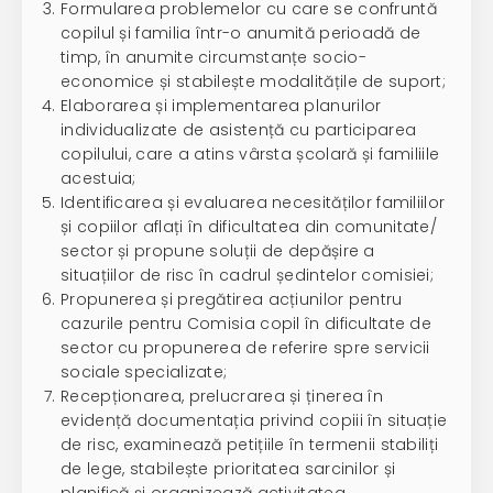
Formularea problemelor cu care se confruntă
copilul și familia într-o anumită perioadă de
timp, în anumite circumstanțe socio-
economice și stabilește modalitățile de suport;
Elaborarea și implementarea planurilor
individualizate de asistență cu participarea
copilului, care a atins vârsta școlară și familiile
acestuia;
Identificarea și evaluarea necesităților familiilor
și copiilor aflați în dificultatea din comunitate/
sector și propune soluții de depășire a
situațiilor de risc în cadrul ședintelor comisiei;
Propunerea și pregătirea acțiunilor pentru
cazurile pentru Comisia copil în dificultate de
sector cu propunerea de referire spre servicii
sociale specializate;
Recepționarea, prelucrarea și ținerea în
evidență documentația privind copiii în situație
de risc, examinează petițiile în termenii stabiliți
de lege, stabilește prioritatea sarcinilor și