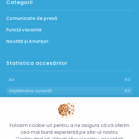
Categorii
Comunicate de presă
Funcții vacante
Noutăți și Anunțuri
Statistica accesărilor
Azi:
63
Săptămâna curentă:
63
Luna curentă:
1220
Anul curent:
30271
Folosim cookie-uri pentru a ne asigura că vă oferim
cea mai bună experiență pe site-ul nostru.