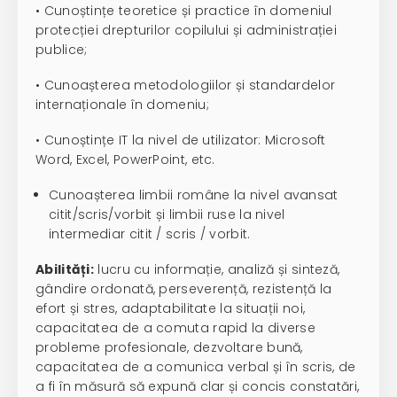
• Cunoștințe teoretice și practice în domeniul
protecției drepturilor copilului și administrației
publice;
• Cunoașterea metodologiilor și standardelor
internaționale în domeniu;
• Cunoștințe IT la nivel de utilizator: Microsoft
Word, Excel, PowerPoint, etc.
Cunoașterea limbii române la nivel avansat
citit/scris/vorbit și limbii ruse la nivel
intermediar citit / scris / vorbit.
Abilități:
lucru cu informație, analiză și sinteză,
gândire ordonată, perseverență, rezistență la
efort și stres, adaptabilitate la situații noi,
capacitatea de a comuta rapid la diverse
probleme profesionale, dezvoltare bună,
capacitatea de a comunica verbal și în scris, de
a fi în măsură să expună clar și concis constatări,