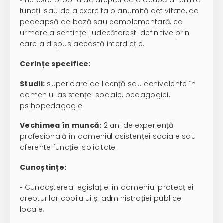
• nu este propriu de dreptul de a ocupă anumite
funcții sau de a exercita o anumită activitate, ca
pedeapsă de bază sau complementară, ca
urmare a sentinței judecătorești definitive prin
care a dispus această interdicție.
Cerințe specifice:
Studii:
superioare de licență sau echivalente în
domeniul asistenței sociale, pedagogiei,
psihopedagogiei
Vechimea în muncă:
2 ani de experiență
profesională în domeniul asistenței sociale sau
aferente funcției solicitate.
Cunoștințe:
• Cunoașterea legislației în domeniul protecției
drepturilor copilului și administrației publice
locale;