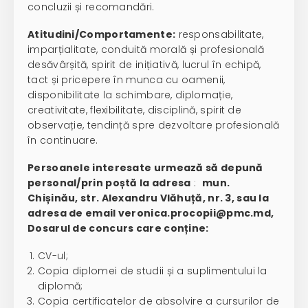
concluzii și recomandări.
Atitudini/Comportamente:
responsabilitate,
imparțialitate, conduită morală și profesională
desăvârșită, spirit de inițiativă, lucrul în echipă,
tact și pricepere în munca cu oamenii,
disponibilitate la schimbare, diplomație,
creativitate, flexibilitate, disciplină, spirit de
observație, tendință spre dezvoltare profesională
în continuare.
Persoanele interesate urmează să depună
personal/prin poștă la adresa
:
mun.
Chișinău, str. Alexandru Vlăhuță, nr. 3, sau la
adresa de email veronica.procopii@pmc.md,
Dosarul de concurs care conține:
CV-ul;
Copia diplomei de studii și a suplimentului la
diplomă;
Copia certificatelor de absolvire a cursurilor de