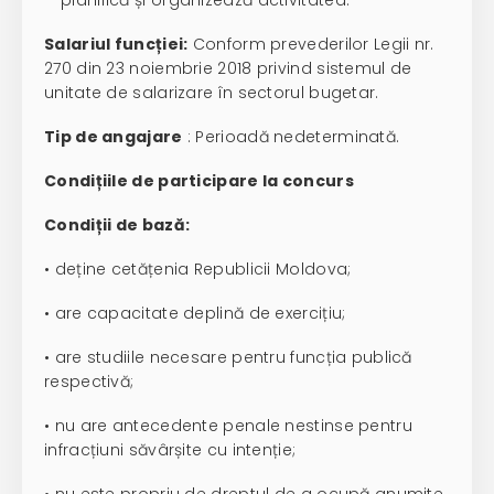
planifică și organizează activitatea.
Salariul funcției:
Conform prevederilor Legii nr.
270 din 23 noiembrie 2018 privind sistemul de
unitate de salarizare în sectorul bugetar.
Tip de angajare
: Perioadă nedeterminată.
Condițiile de participare la concurs
Condiții de bază:
• deține cetățenia Republicii Moldova;
• are capacitate deplină de exercițiu;
• are studiile necesare pentru funcția publică
respectivă;
• nu are antecedente penale nestinse pentru
infracțiuni săvârșite cu intenție;