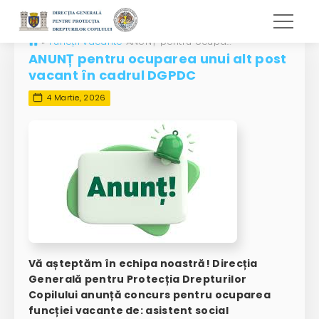
»
Funcții vacante
ANUNȚ pentru ocuparea unui alt post vacant în cadrul DGPDC
ANUNȚ pentru ocuparea unui alt post
vacant în cadrul DGPDC
4 Martie, 2026
Vă așteptăm în echipa noastră! Direcția
Generală pentru Protecția Drepturilor
Copilului anunță concurs pentru ocuparea
funcției vacante de:
asistent social