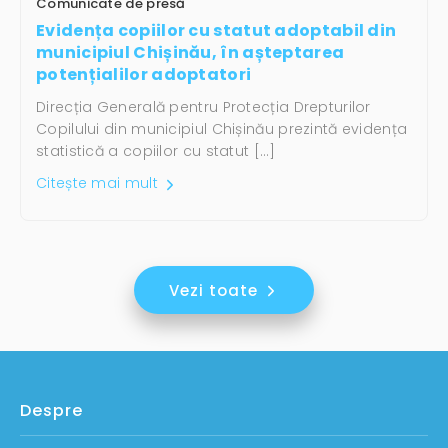
Comunicate de presă
Evidența copiilor cu statut adoptabil din
municipiul Chișinău, în așteptarea
potențialilor adoptatori
Direcția Generală pentru Protecția Drepturilor
Copilului din municipiul Chișinău prezintă evidența
statistică a copiilor cu statut […]
Citește mai mult
Vezi toate
Despre