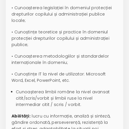
• Cunoașterea legislației în domeniul protecției
drepturilor copilului și administrației publice
locale;
• Cunoștințe teoretice și practice în domeniul
protecției drepturilor copilului și administrației
publice;
• Cunoașterea metodologiilor și standardelor
internaționale în domeniu;
• Cunoștințe IT la nivel de utilizator: Microsoft
Word, Excel, PowerPoint, etc.
Cunoașterea limbii române la nivel avansat
citit/scris/vorbit și limbii ruse la nivel
intermediar citit / scris / vorbit.
Abilități:
lucru cu informație, analiză și sinteză,
gândire ordonată, perseverență, rezistență la
efort și stres, adaptabilitate la situații noi,