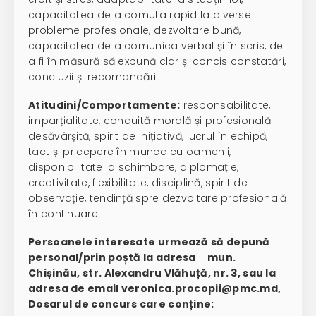
capacitatea de a comuta rapid la diverse
probleme profesionale, dezvoltare bună,
capacitatea de a comunica verbal și în scris, de
a fi în măsură să expună clar și concis constatări,
concluzii și recomandări.
Atitudini/Comportamente:
responsabilitate,
imparțialitate, conduită morală și profesională
desăvârșită, spirit de inițiativă, lucrul în echipă,
tact și pricepere în munca cu oamenii,
disponibilitate la schimbare, diplomație,
creativitate, flexibilitate, disciplină, spirit de
observație, tendință spre dezvoltare profesională
în continuare.
Persoanele interesate urmează să depună
personal/prin poștă la adresa
:
mun.
Chișinău, str. Alexandru Vlăhuță, nr. 3, sau la
adresa de email veronica.procopii@pmc.md,
Dosarul de concurs care conține: