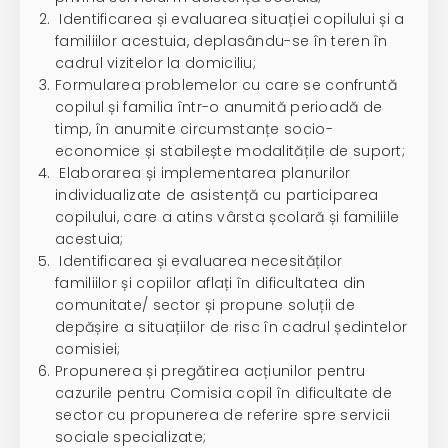
Identificarea și evaluarea situației copilului și a
familiilor acestuia, deplasându-se în teren în
cadrul vizitelor la domiciliu;
Formularea problemelor cu care se confruntă
copilul și familia într-o anumită perioadă de
timp, în anumite circumstanțe socio-
economice și stabilește modalitățile de suport;
Elaborarea și implementarea planurilor
individualizate de asistență cu participarea
copilului, care a atins vârsta școlară și familiile
acestuia;
Identificarea și evaluarea necesităților
familiilor și copiilor aflați în dificultatea din
comunitate/ sector și propune soluții de
depășire a situațiilor de risc în cadrul ședintelor
comisiei;
Propunerea și pregătirea acțiunilor pentru
cazurile pentru Comisia copil în dificultate de
sector cu propunerea de referire spre servicii
sociale specializate;