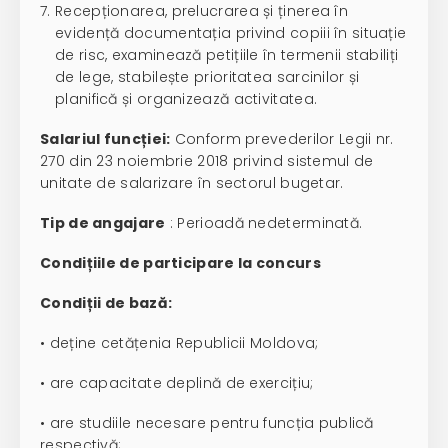
Recepționarea, prelucrarea și ținerea în
evidență documentația privind copiii în situație
de risc, examinează petițiile în termenii stabiliți
de lege, stabilește prioritatea sarcinilor și
planifică și organizează activitatea.
Salariul funcției:
Conform prevederilor Legii nr.
270 din 23 noiembrie 2018 privind sistemul de
unitate de salarizare în sectorul bugetar.
Tip de angajare
: Perioadă nedeterminată.
Condițiile de participare la concurs
Condiții de bază:
• deține cetățenia Republicii Moldova;
• are capacitate deplină de exercițiu;
• are studiile necesare pentru funcția publică
respectivă;