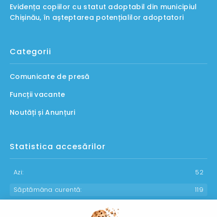
Evidența copiilor cu statut adoptabil din municipiul
Chișinău, în așteptarea potențialilor adoptatori
Categorii
Comunicate de presă
Funcții vacante
Noutăți și Anunțuri
Statistica accesărilor
Azi:
52
Săptămâna curentă:
119
Luna curentă:
1276