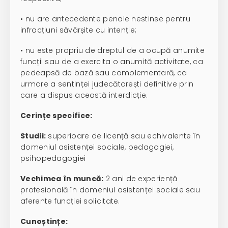
• nu are antecedente penale nestinse pentru
infracțiuni săvârșite cu intenție;
• nu este propriu de dreptul de a ocupă anumite
funcții sau de a exercita o anumită activitate, ca
pedeapsă de bază sau complementară, ca
urmare a sentinței judecătorești definitive prin
care a dispus această interdicție.
Cerințe specifice:
Studii:
superioare de licență sau echivalente în
domeniul asistenței sociale, pedagogiei,
psihopedagogiei
Vechimea în muncă:
2 ani de experiență
profesională în domeniul asistenței sociale sau
aferente funcției solicitate.
Cunoștințe: