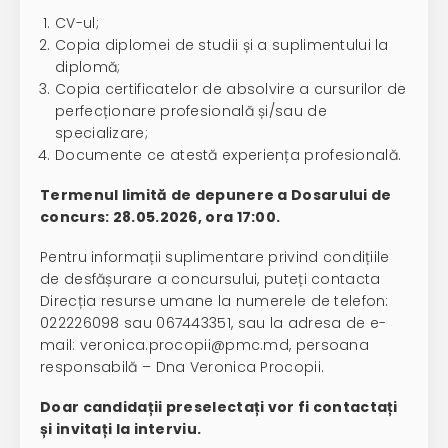
CV-ul;
Copia diplomei de studii și a suplimentului la
diplomă;
Copia certificatelor de absolvire a cursurilor de
perfecționare profesională și/sau de
specializare;
Documente ce atestă experiența profesională.
Termenul limită de depunere a Dosarului de
concurs: 28.05.2026, ora 17:00.
Pentru informații suplimentare privind condițiile
de desfășurare a concursului, puteți contacta
Direcția resurse umane la numerele de telefon:
022226098 sau 067443351, sau la adresa de e-
mail: veronica.procopii@pmc.md, persoana
responsabilă – Dna Veronica Procopii.
Doar candidații preselectați vor fi contactați
și invitați la interviu.