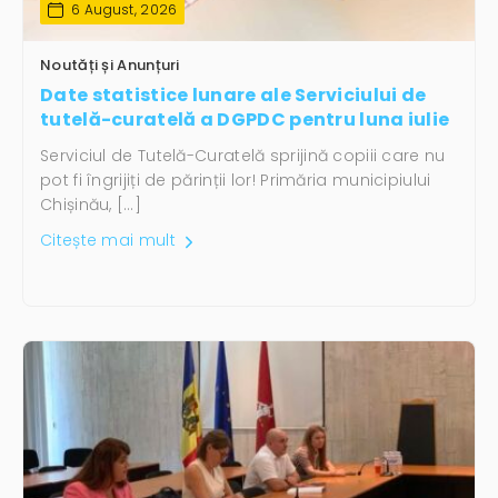
6 August, 2026
Noutăți și Anunțuri
Date statistice lunare ale Serviciului de
tutelă-curatelă a DGPDC pentru luna iulie
Serviciul de Tutelă-Curatelă sprijină copiii care nu
pot fi îngrijiți de părinții lor! Primăria municipiului
Chișinău, […]
Citește mai mult