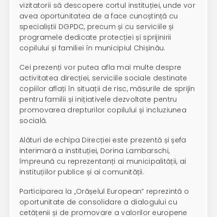
vizitatorii să descopere cortul instituției, unde vor
avea oportunitatea de a face cunoștință cu
specialiștii DGPDC, precum și cu serviciile și
programele dedicate protecției și sprijinirii
copilului și familiei în municipiul Chișinău.
Cei prezenți vor putea afla mai multe despre
activitatea direcției, serviciile sociale destinate
copiilor aflați în situații de risc, măsurile de sprijin
pentru familii și inițiativele dezvoltate pentru
promovarea drepturilor copilului și incluziunea
socială.
Alături de echipa Direcției este prezentă și șefa
interimară a instituției, Dorina Lambarschi,
împreună cu reprezentanți ai municipalității, ai
instituțiilor publice și ai comunității.
Participarea la „Orășelul European” reprezintă o
oportunitate de consolidare a dialogului cu
cetățenii și de promovare a valorilor europene