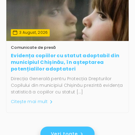
3 August, 2026
Comunicate de presă
Evidența copiilor cu statut adoptabil din
municipiul Chișinău, în așteptarea
potențialilor adoptatori
Direcția Generală pentru Protecția Drepturilor
Copilului din municipiul Chișinău prezintă evidența
statistică a copiilor cu statut […]
Citește mai mult
Vezi toate