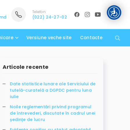
Telefon:
.md
(022) 24-27-02
icare
Versiune veche site
Contacte
Articole recente
Date statistice lunare ale Serviciului de
tutelă-curatelă a DGPDC pentru luna
iulie
Noile reglementări privind programul
de întrevederi, discutate în cadrul unei
ședințe de lucru
Evidența copiilor cu statut adoptabil