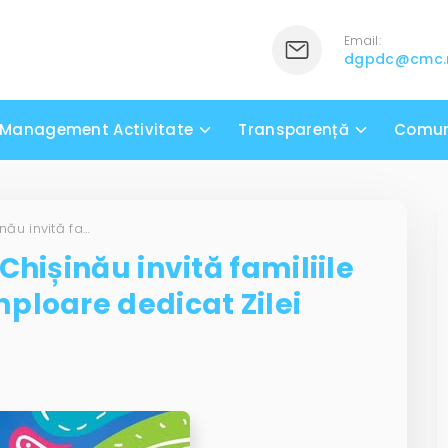
Email:
dgpdc@cmc
Management Activitate
Transparență
Comun
Primăria municipiului Chișinău invită familiile la un eveniment de amploare dedicat Zilei Familiei
Chișinău invită familiile
ploare dedicat Zilei