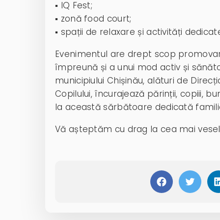
▪️ IQ Fest;
▪️ zonă food court;
▪️ spații de relaxare și activități dedicate
Evenimentul are drept scop promovarea
împreună și a unui mod activ și sănăto
municipiului Chișinău, alături de Direc
Copilului, încurajează părinții, copiii, b
la această sărbătoare dedicată familie
Vă așteptăm cu drag la cea mai veselă 