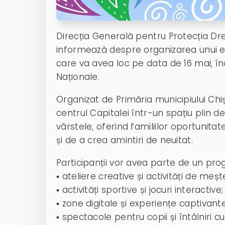
Direcția Generală pentru Protecția Drep
informează despre organizarea unui ev
care va avea loc pe data de 16 mai, înc
Naționale.
Organizat de Primăria municipiului Ch
centrul Capitalei într-un spațiu plin de
vârstele, oferind familiilor oportunit
și de a crea amintiri de neuitat.
Participanții vor avea parte de un prog
▪️ ateliere creative și activități de meșt
▪️ activități sportive și jocuri interactive;
▪️ zone digitale și experiențe captivante
▪️ spectacole pentru copii și întâlniri