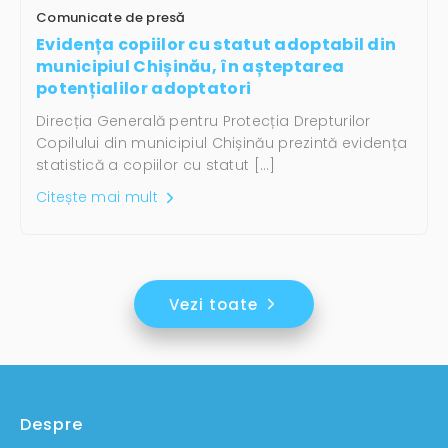
Comunicate de presă
Evidența copiilor cu statut adoptabil din
municipiul Chișinău, în așteptarea
potențialilor adoptatori
Direcția Generală pentru Protecția Drepturilor
Copilului din municipiul Chișinău prezintă evidența
statistică a copiilor cu statut […]
Citește mai mult
Vezi toate
Despre