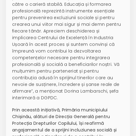
către o carieră stabilă. Educația și formarea
profesională reprezintă instrumente esențiale
pentru prevenirea excluziunii sociale și pentru
crearea unui viitor mai sigur și mai demn pentru
fiecare tânăr. Apreciem deschiderea și
implicarea Centrului de Excelență în Industria
Ușoară în acest proces și suntem convinși că
împreună vom contribui la dezvoltarea
competențelor necesare pentru integrarea
profesională și socială a beneficiarilor noștri. Vă
mulțumim pentru parteneriat și pentru
contribuția adusă în sprijinul tinerilor care au
nevoie de susținere, încredere și șanse reale de
afirmare”, a menționat Dorina Lambarschi, șefa
interimară a DGPDC.
Prin această inițiativă, Primăria municipiului
Chișinău, alături de Direcția Generală pentru
Protecția Drepturilor Copilului, își reafirmă
angajamentul de a sprijini incluziunea socială și