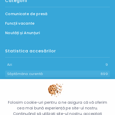
Categorii
Comunicate de presă
Funcții vacante
Noutăți și Anunțuri
Statistica accesărilor
Azi:
9
Săptămâna curentă:
899
Luna curentă:
1106
Anul curent:
30157
Folosim cookie-uri pentru a ne asigura că vă oferim
cea mai bună experiență pe site-ul nostru.
Continuând să utilizați site-ul nostru, acceptați