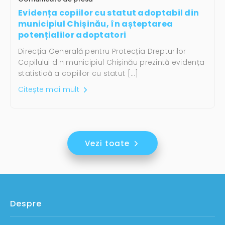
Evidența copiilor cu statut adoptabil din
municipiul Chișinău, în așteptarea
potențialilor adoptatori
Direcția Generală pentru Protecția Drepturilor
Copilului din municipiul Chișinău prezintă evidența
statistică a copiilor cu statut […]
Citește mai mult
Vezi toate
Despre