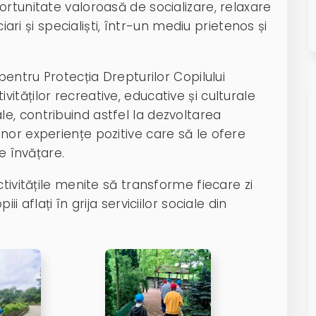
rtunitate valoroasă de socializare, relaxare
ciari și specialiști, într-un mediu prietenos și
pentru Protecția Drepturilor Copilului
tăților recreative, educative și culturale
ciale, contribuind astfel la dezvoltarea
nor experiențe pozitive care să le ofere
e învățare.
tivitățile menite să transforme fiecare zi
i aflați în grija serviciilor sociale din