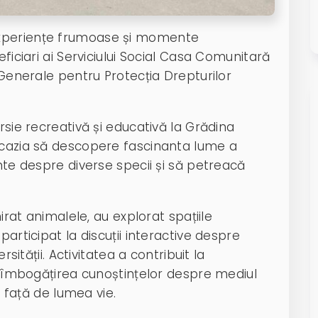
experiențe frumoase și momente
eficiari ai Serviciului Social Casa Comunitară
 Generale pentru Protecția Drepturilor
rsie recreativă și educativă la Grădina
ocazia să descopere fascinanta lume a
ante despre diverse specii și să petreacă
mirat animalele, au explorat spațiile
participat la discuții interactive despre
rsității. Activitatea a contribuit la
la îmbogățirea cunoștințelor despre mediul
i față de lumea vie.