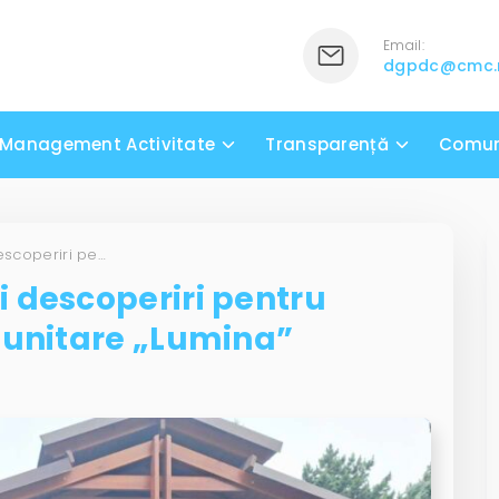
Email:
dgpdc@cmc
Management Activitate
Transparență
Comun
Vacanță cu zâmbete și descoperiri pentru beneficiarii Casei Comunitare „Lumina”
 descoperiri pentru
munitare „Lumina”