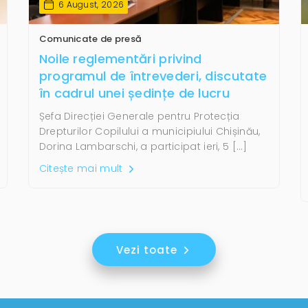
6 August, 2026
Comunicate de presă
Noile reglementări privind
programul de întrevederi, discutate
în cadrul unei ședințe de lucru
Șefa Direcției Generale pentru Protecția
Drepturilor Copilului a municipiului Chișinău,
Dorina Lambarschi, a participat ieri, 5 […]
Citește mai mult
Vezi toate