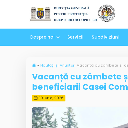
Despre noi
Servicii
Subdiviziuni
»
Noutăți și Anunțuri
Vacanță cu zâmbete și
beneficiarii Casei Co
10 Iunie, 2026