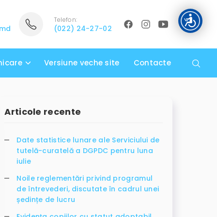
Telefon:
.md
(022) 24-27-02
icare
Versiune veche site
Contacte
Articole recente
Date statistice lunare ale Serviciului de
tutelă-curatelă a DGPDC pentru luna
iulie
Noile reglementări privind programul
de întrevederi, discutate în cadrul unei
ședințe de lucru
Evidența copiilor cu statut adoptabil