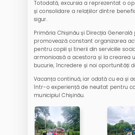
Totodată, excursia a reprezentat o opo
și consolidare a relațiilor dintre benefi
sigur.
Primăria Chișinău și Direcția Generală 
promovează constant organizarea activi
pentru copiii și tinerii din serviciile so
armonioasă a acestora și la crearea u
bucurie, încredere și noi oportunități d
Vacanța continuă, iar odată cu ea și ac
într-o experiență de neuitat pentru copii
municipiul Chișinău.