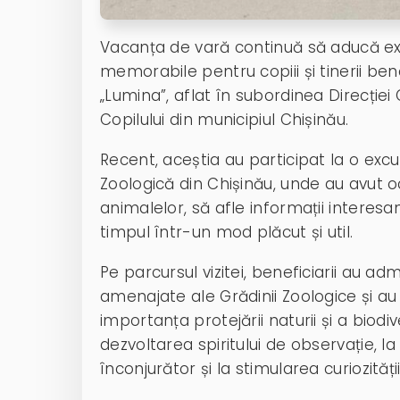
Vacanța de vară continuă să aducă 
memorabile pentru copiii și tinerii ben
„Lumina”, aflat în subordinea Direcției
Copilului din municipiul Chișinău.
Recent, aceștia au participat la o excu
Zoologică din Chișinău, unde au avut 
animalelor, să afle informații interes
timpul într-un mod plăcut și util.
Pe parcursul vizitei, beneficiarii au ad
amenajate ale Grădinii Zoologice și au 
importanța protejării naturii și a biodive
dezvoltarea spiritului de observație, 
înconjurător și la stimularea curiozități