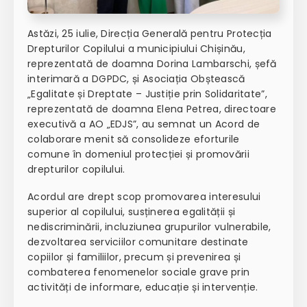
Astăzi, 25 iulie, Direcția Generală pentru Protecția
Drepturilor Copilului a municipiului Chișinău,
reprezentată de doamna Dorina Lambarschi, șefă
interimară a DGPDC, și Asociația Obștească
„Egalitate și Dreptate – Justiție prin Solidaritate”,
reprezentată de doamna Elena Petrea, directoare
executivă a AO „EDJS”, au semnat un Acord de
colaborare menit să consolideze eforturile
comune în domeniul protecției și promovării
drepturilor copilului.
Acordul are drept scop promovarea interesului
superior al copilului, susținerea egalității și
nediscriminării, incluziunea grupurilor vulnerabile,
dezvoltarea serviciilor comunitare destinate
copiilor și familiilor, precum și prevenirea și
combaterea fenomenelor sociale grave prin
activități de informare, educație și intervenție.