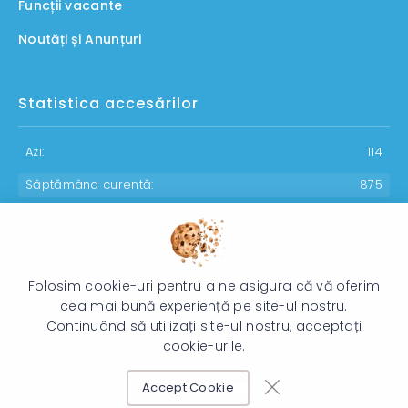
Funcții vacante
Noutăți și Anunțuri
Statistica accesărilor
Azi:
114
Săptămâna curentă:
875
Luna curentă:
1082
Anul curent:
30133
Folosim cookie-uri pentru a ne asigura că vă oferim
cea mai bună experiență pe site-ul nostru.
Continuând să utilizați site-ul nostru, acceptați
© 2026 Direcția Generală pentru Protecția Drepturilor Copilului -
cookie-urile.
Toate drepturile rezervate.
Accept Cookie