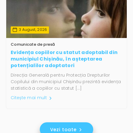
3 August, 2026
Comunicate de presă
Evidența copiilor cu statut adoptabil din
municipiul Chișinău, în așteptarea
potențialilor adoptatori
Direcția Generală pentru Protecția Drepturilor
Copilului din municipiul Chișinău prezintă evidența
statistică a copiilor cu statut […]
Citește mai mult
Vezi toate