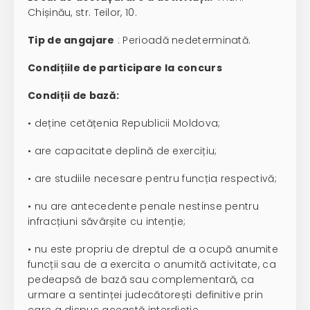
Chișinău, str. Teilor, 10.
Tip de angajare
: Perioadă nedeterminată.
Condițiile de participare la concurs
Condiții de bază:
• deține cetățenia Republicii Moldova;
• are capacitate deplină de exercițiu;
• are studiile necesare pentru funcția respectivă;
• nu are antecedente penale nestinse pentru
infracțiuni săvârșite cu intenție;
• nu este propriu de dreptul de a ocupă anumite
funcții sau de a exercita o anumită activitate, ca
pedeapsă de bază sau complementară, ca
urmare a sentinței judecătorești definitive prin