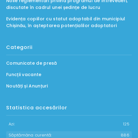
Noile reglementări privind programul de întrevederi,
discutate în cadrul unei ședințe de lucru
Evidența copiilor cu statut adoptabil din municipiul
Chișinău, în așteptarea potențialilor adoptatori
Categorii
Comunicate de presă
Funcții vacante
Noutăți și Anunțuri
Statistica accesărilor
Azi:
125
Săptămâna curentă:
886