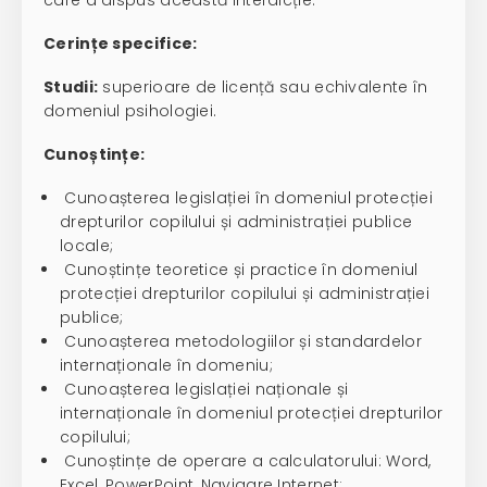
care a dispus această interdicție.
Cerințe specifice:
Studii:
superioare de licență sau echivalente în
domeniul psihologiei.
Cunoștințe:
Cunoașterea legislației în domeniul protecției
drepturilor copilului și administrației publice
locale;
Cunoștințe teoretice și practice în domeniul
protecției drepturilor copilului și administrației
publice;
Cunoașterea metodologiilor și standardelor
internaționale în domeniu;
Cunoașterea legislației naționale și
internaționale în domeniul protecției drepturilor
copilului;
Cunoștințe de operare a calculatorului: Word,
Excel, PowerPoint, Navigare Internet;