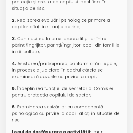
protecție și asistarea copilului identificat în
situația de risc;
2.
Realizarea evaluării psihologice primare a
copiilor aflați în situație de risc;
3.
Contribuirea la ameliorarea litigiilor între
părinți/îngrijitor, părinți/îngrijitor-copii din familiile
în dificultate;
4.
Asistarea/participarea, conform citării legale,
în procesele judiciare, în cadrul căreia se
examinează cazurile cu privire la copii;
5.
Îndeplinirea funcției de secretar al Comisiei
pentru protecția copilului de sector;
6.
Examinarea sesizărilor cu componentă
psihologică cu privire la copiii aflați în situație de
risc.
Locul de desfășurare a activității:
mun.