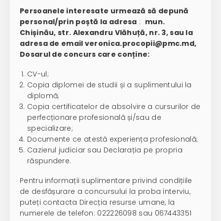
Persoanele interesate urmează să depună
personal/prin poștă la adresa
:
mun.
Chișinău, str. Alexandru Vlăhuță, nr. 3, sau la
adresa de email veronica.procopii@pmc.md,
Dosarul de concurs care conține:
CV-ul;
Copia diplomei de studii și a suplimentului la
diplomă;
Copia certificatelor de absolvire a cursurilor de
perfecționare profesională și/sau de
specializare;
Documente ce atestă experiența profesională;
Cazierul judiciar sau Declarația pe propria
răspundere.
Pentru informații suplimentare privind condițiile
de desfășurare a concursului la proba interviu,
puteți contacta Direcția resurse umane, la
numerele de telefon: 022226098 sau 067443351