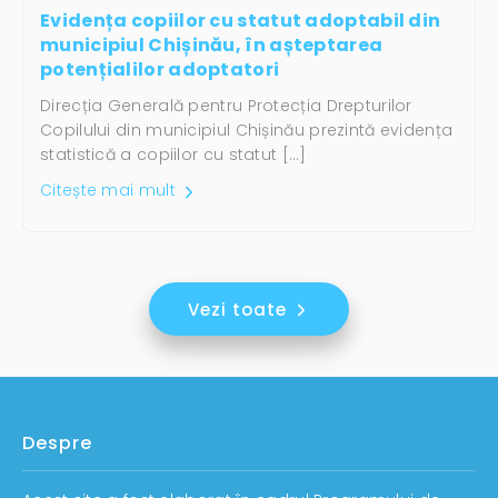
Evidența copiilor cu statut adoptabil din
municipiul Chișinău, în așteptarea
potențialilor adoptatori
Direcția Generală pentru Protecția Drepturilor
Copilului din municipiul Chișinău prezintă evidența
statistică a copiilor cu statut […]
Citește mai mult
Vezi toate
Despre