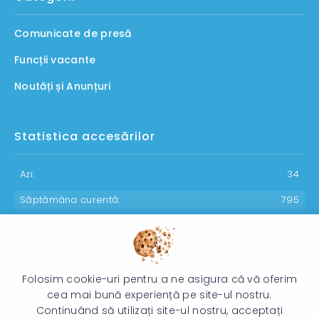
Comunicate de presă
Funcții vacante
Noutăți și Anunțuri
Statistica accesărilor
Azi:
34
Săptămâna curentă:
795
Luna curentă:
1002
Anul curent:
30053
Folosim cookie-uri pentru a ne asigura că vă oferim
cea mai bună experiență pe site-ul nostru.
Continuând să utilizați site-ul nostru, acceptați
© 2026 Direcția Generală pentru Protecția Drepturilor Copilului -