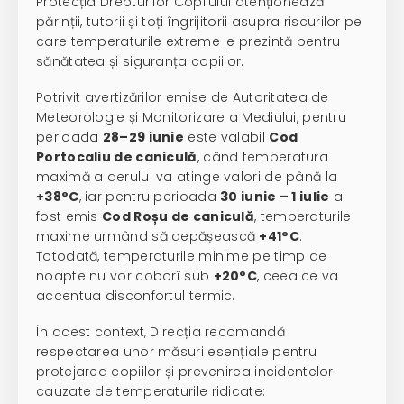
Protecția Drepturilor Copilului atenționează
părinții, tutorii și toți îngrijitorii asupra riscurilor pe
care temperaturile extreme le prezintă pentru
sănătatea și siguranța copiilor.
Potrivit avertizărilor emise de Autoritatea de
Meteorologie și Monitorizare a Mediului, pentru
perioada
28–29 iunie
este valabil
Cod
Portocaliu de caniculă
, când temperatura
maximă a aerului va atinge valori de până la
+38°C
, iar pentru perioada
30 iunie – 1 iulie
a
fost emis
Cod Roșu de caniculă
, temperaturile
maxime urmând să depășească
+41°C
.
Totodată, temperaturile minime pe timp de
noapte nu vor coborî sub
+20°C
, ceea ce va
accentua disconfortul termic.
În acest context, Direcția recomandă
respectarea unor măsuri esențiale pentru
protejarea copiilor și prevenirea incidentelor
cauzate de temperaturile ridicate: