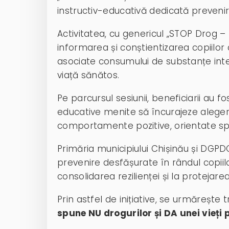
instructiv-educativă dedicată prevenir
Activitatea, cu genericul „STOP Drog – 
informarea și conștientizarea copiilor c
asociate consumului de substanțe int
viață sănătos.
Pe parcursul sesiunii, beneficiarii au fost
educative menite să încurajeze aleger
comportamente pozitive, orientate spre 
Primăria municipiului Chișinău și DGPD
prevenire desfășurate în rândul copiilo
consolidarea rezilienței și la protejarea
Prin astfel de inițiative, se urmărește 
spune NU drogurilor și DA unei vieți p