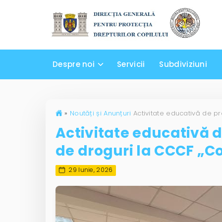
Despre noi
Servicii
Subdiviziuni
»
Noutăți și Anunțuri
Activitate educativă 
de droguri la CCCF „C
29 Iunie, 2026