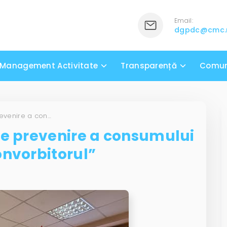
Email:
dgpdc@cmc
Management Activitate
Transparență
Comun
Activitate educativă de prevenire a consumului de droguri la CCCF „Convorbitorul”
de prevenire a consumului
onvorbitorul”