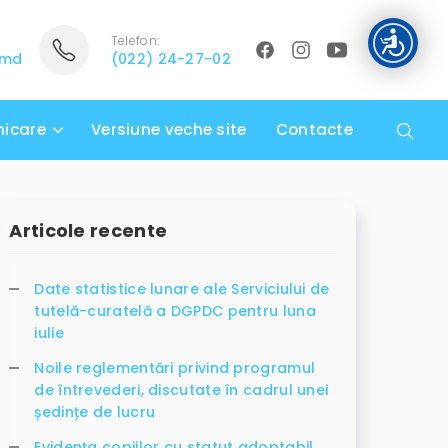
Telefon:
.md
(022) 24-27-02
icare
Versiune veche site
Contacte
Articole recente
Date statistice lunare ale Serviciului de
tutelă-curatelă a DGPDC pentru luna
iulie
Noile reglementări privind programul
de întrevederi, discutate în cadrul unei
ședințe de lucru
Evidența copiilor cu statut adoptabil