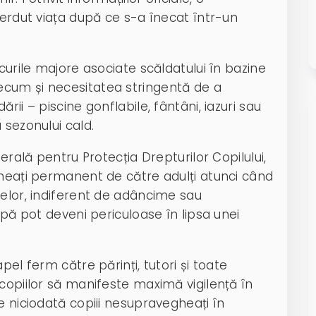
ierdut viața după ce s-a înecat într-un
curile majore asociate scăldatului în bazine
cum și necesitatea stringentă de a
rii – piscine gonflabile, fântâni, iazuri sau
 sezonului cald.
erală pentru Protecția Drepturilor Copilului,
gheați permanent de către adulți atunci când
nelor, indiferent de adâncime sau
apă pot deveni periculoase în lipsa unei
pel ferm către părinți, tutori și toate
copiilor să manifeste maximă vigilență în
e niciodată copiii nesupravegheați în