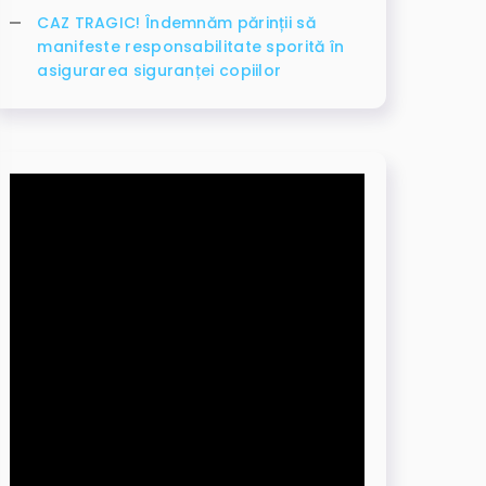
CAZ TRAGIC! Îndemnăm părinții să
manifeste responsabilitate sporită în
asigurarea siguranței copiilor