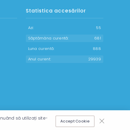
Statistica accesărilor
Azi:
55
Săptămâna curentă:
681
Luna curentă:
888
Anul curent:
29939
uând să utilizați site-
Accept Cookie