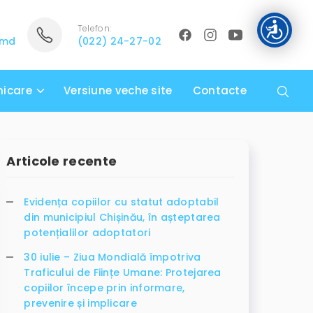
Telefon:
.md
(022) 24-27-02
icare
Versiune veche site
Contacte
Articole recente
Evidența copiilor cu statut adoptabil
din municipiul Chișinău, în așteptarea
potențialilor adoptatori
30 iulie – Ziua Mondială împotriva
Traficului de Ființe Umane: Protejarea
copiilor începe prin informare,
prevenire și implicare