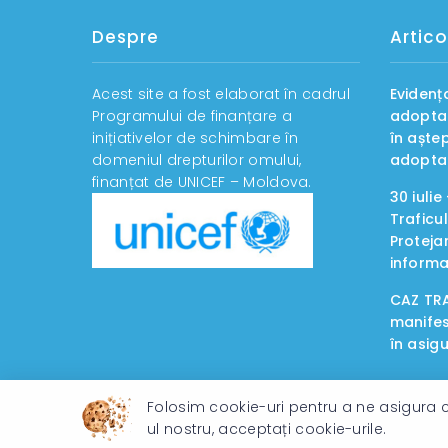
Despre
Artico
Acest site a fost elaborat în cadrul
Evidenț
Programului de finanțare a
adoptab
inițiativelor de schimbare în
în aște
domeniul drepturilor omului,
adopta
finanțat de UNICEF – Moldova.
30 iuli
Traficu
Proteja
informa
CAZ TRA
manifes
în asig
Folosim cookie-uri pentru a ne asigura c
ul nostru, acceptați cookie-urile.
© 2026 Direcția Generală pentru Protecția Drepturilor Copi