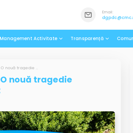
Email:
dgpdc@cmc
Management Activitate
Transparență
Comun
COMUNICAT DE PRESĂ: O nouă tragedie înregistrată la scăldat
O nouă tragedie
t