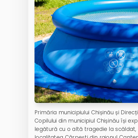
Primăria municipiului Chișinău și Direc
Copilului din municipiul Chișinău își ex
legătură cu o altă tragedie la scăld
localitatea Cârpești din raionul Cantemir