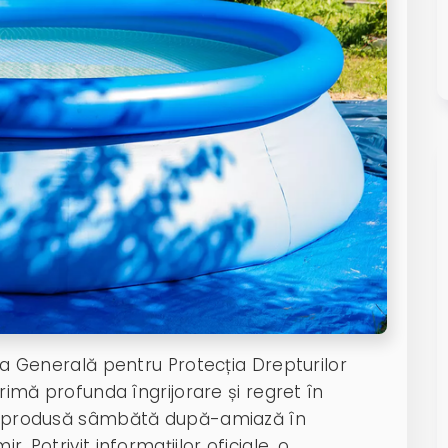
ția Generală pentru Protecția Drepturilor
primă profunda îngrijorare și regret în
at, produsă sâmbătă după-amiază în
. Potrivit informațiilor oficiale, o