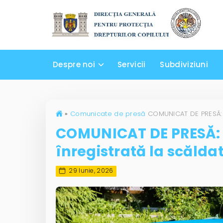
Despre noi
Servicii
Subdiviziuni
»
Comunicate de presă
COMUNICAT DE PRESĂ: 
înregistrată la scălda
29 Iunie, 2026