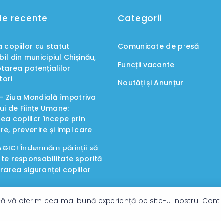
le recente
Categorii
a copiilor cu statut
Comunicate de presă
il din municipiul Chișinău,
Funcții vacante
ptarea potențialilor
tori
Noutăți și Anunțuri
e – Ziua Mondială împotriva
lui de Ființe Umane:
rea copiilor începe prin
re, prevenire și implicare
GIC! Îndemnăm părinții să
te responsabilitate sporită
urarea siguranței copiilor
ă vă oferim cea mai bună experiență pe site-ul nostru. Contin
lului - Toate drepturile rezervate.