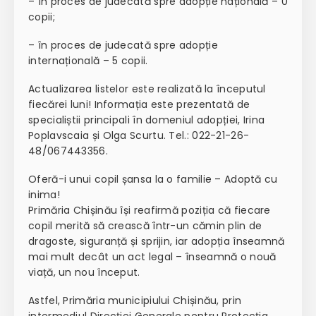
– în proces de judecată spre adopție națională – 0
copii;
– în proces de judecată spre adopție
internațională – 5 copii.
Actualizarea listelor este realizată la începutul
fiecărei luni! Informația este prezentată de
specialiștii principali în domeniul adopției, Irina
Poplavscaia și Olga Scurtu. Tel.: 022-21-26-
48/067443356.
Oferă-i unui copil șansa la o familie – Adoptă cu
inima!
Primăria Chișinău își reafirmă poziția că fiecare
copil merită să crească într-un cămin plin de
dragoste, siguranță și sprijin, iar adopția înseamnă
mai mult decât un act legal – înseamnă o nouă
viață, un nou început.
Astfel, Primăria municipiului Chișinău, prin