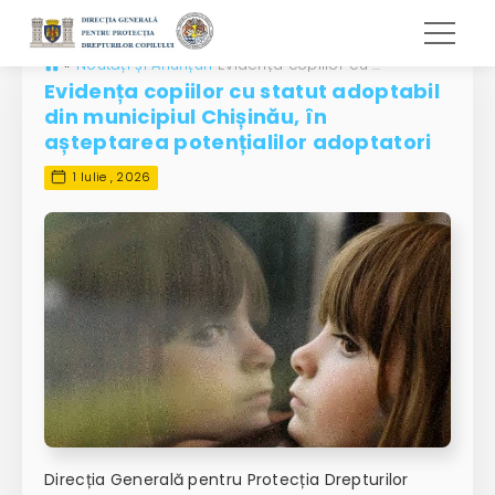
»
Noutăți și Anunțuri
Evidența copiilor cu statut adoptabil din municipiul Chișinău, în așteptarea potențialilor adoptatori
Evidența copiilor cu statut adoptabil
din municipiul Chișinău, în
așteptarea potențialilor adoptatori
1 Iulie , 2026
Direcția Generală pentru Protecția Drepturilor